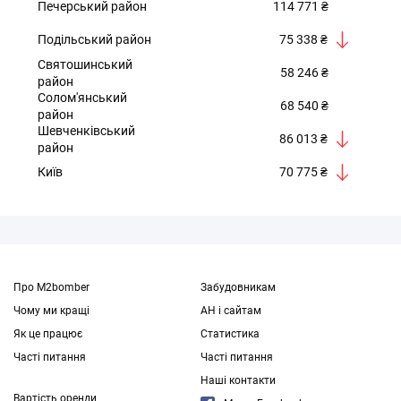
Печерський район
114 771 ₴
Подільський район
75 338 ₴
Святошинський
58 246 ₴
район
Солом'янський
68 540 ₴
район
Шевченківський
86 013 ₴
район
Київ
70 775 ₴
Про M2bomber
Забудовникам
Чому ми кращі
АН і сайтам
Як це працює
Статистика
Часті питання
Часті питання
Наші контакти
Вартість оренди