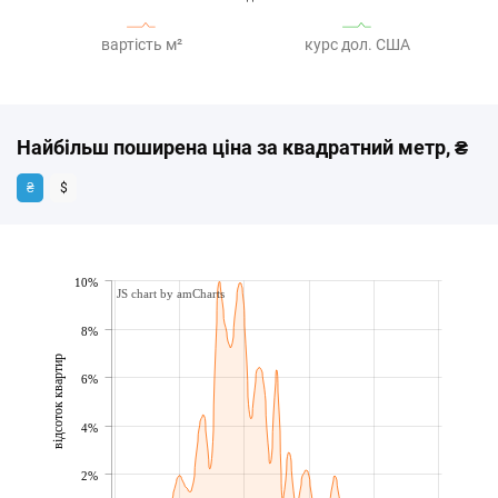
вартість м²
курс дол. США
Найбільш поширена ціна за квадратний метр, ₴
₴
$
10%
JS chart by amCharts
8%
відсоток квартир
6%
4%
2%