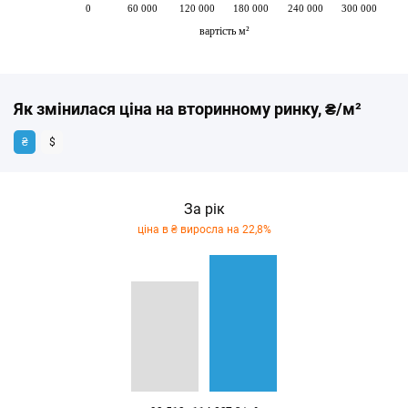
0
60 000
120 000
180 000
240 000
300 000
вартість м²
Як змінилася ціна на вторинному ринку, ₴/м²
₴
$
За рік
ціна в ₴ виросла на 22,8%