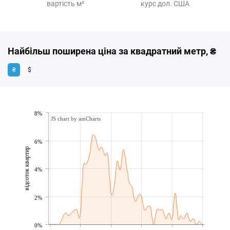
вартість м²
курс дол. США
Найбільш поширена ціна за квадратний метр, ₴
₴
$
8%
JS chart by amCharts
6%
відсоток квартир
4%
2%
0%