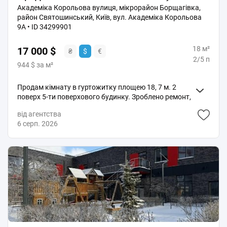
Локація ідеально підійде для тих, хто цінує тишу,
Академіка Корольова вулиця, мікрорайон Борщагівка,
затишок та чисте довкілля. У пішій доступності
район Святошинський, Київ, вул. Академіка Корольова
розкішна зелена зона з парком і мальовничими
9А • ID 34299901
озерами, що є чудовим місцем для ранкових
пробіжок, сімейних прогулянок та відпочинку на
18 м²
свіжому повітрі. Поруч працюють супермаркети,
17 000 $
₴
$
€
місцевий ринок, кавярні, салони краси, аптеки, а
2/5 п
944 $ за м²
також гімназія та дитячий садок. До станції метро
Академмістечко можна швидко дістатися
Продам кімнату в гуртожитку площею 18, 7 м. 2
громадським транспортом, зупинка якого
поверх 5-ти поверхового будинку. Зроблено ремонт,
розташована поруч із будинком, або приблизно за
поміняна повністю проводка, металопластикові
25 хвилин пішки. Можливий обмін на вашу
від агентства
вікна. Гарні вхідні двері. Кухня загальна (газ), туалет
нерухомість. Усі подробиці про квартиру та про її
6 серп. 2026
під ключ на 2 кімнати, душ загальний на 1 поверсі. Є
придбання за телефоном. Телефонуйте у будь-який
пральна з власною пральною машиною. Загальна
час! Ми завжди раді вам допомогти! Надаємо
кладовка з шафою. Холодильник і морозильна
повний спектр послуг з купівлі та продажу квартир
камера. Є можливість від сусідів знизу підвести воду
та будинків. Великий досвід допомоги по купівлі
та зробити свій санвузол. Будинок розташований у
квартир за державними програмами: 1) Є-оселя 2)
дворі. Поряд дітсадочки, школа, поліклініка,
Житло для ВПО та військових (постанова 280) 3)
супермаркети, швидкісний трамвай, зупинка
Сертифікат на зруйноване житло З нами безпечно,
громадського транспорту. 17000у.е.
якісно, вигідно!