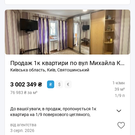
та продажу квартир та будинків. Великий досвід
балкон та велике вікно в кімнаті дарують вам
допомоги по купівлі квартир за державними
можливість насолоджуватися свіжим повітрям та
програмами: 1) Є-оселя 2) Житло для ВПО та
красивим краєвидом на природу. Планування, кухня
військових (постанова 280) 3) Сертифікат на
і кімната роздільні, великий коридор, сумісний сан.
зруйноване житло З нами безпечно, якісно, вигідно!
вузол. Окремі лічильники на воду, на тепло,
двузонний лічильник електроенергії день/ніч.
Будинок побудовано з врахуванням всіх сучасних
вимог, а саме: є загально будинковий генератор
потужністю 100кВт, який забезпечує автономну
роботу ліфтів, освітлення будинку, насосної системи
подачі води, автономної котельні газового опалення
Продаж 1к квартири по вул Михайла Котельникова 7/13, метро Святошин
будинку та підтримує роботу пожежних систем в
Київська область, Київ, Святошинський
належному стані. Закритий внутрішній двір,
консьєрж сервіс. Паркінг. До метро Житомирська
1-кімн
15 хв. пішки. Також створено комфортні умови для
3 002 349 ₴
₴
$
€
людей з обмеженими можливостями пересування,
39 м²
76 983 ₴ за м²
ширина пандусу, сходів, дверних пройомів 1,35м. є
1/9 п
тактильні позначки зі шрифтом Брайля. Два ліфти
Отіс, пасажирський і вантажно пасажирський.
До вашої уваги, в продаж, пропонується 1к
можливий продаж по державним програмам Є-
квартира на 1/9 поверхового цегляного,
Оселя, Є-Відновлення Без комісії для покупця,
газифікованого будинку. Квартира розташована в
комісійну винагороду сплачує продавець.
від агентства
Святошинському районі, по вул. Михайла
Телефонуйте для отримання додаткової інформації
3 серп. 2026
Котельникова 7/13. В квартирі виконано якісний
та організації перегляду. Ключі на руках. Фахівець в