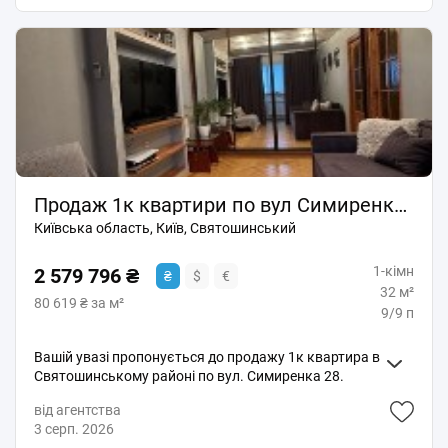
окремими кімнатами 11.9/12.1/18.3м2 і розкішним
інфраструктура району. До метро Святошин 7-8
просторим холом площею 19м2, де легко
хвилин пішки. Гарні сусіди. Тихий зелений двір.
поміститься велика гардеробна система, та затишна
Квартира не кутова. Весь час була в одній сімʼї.
кухня 8.1м2. Робилася виключно для себе, з
Документам більше 12 років. Розглядаємо
любов'ю та увагою до кожної деталі. Ідеальна
безготівковий розрахунок. За більш детальною
«чиста» юридична історія - квартира будувалася
інформацією телефонуйте. За додатковим запитом
кооперативом у 1990 році, з того часу в одних руках,
надсилаю відеоогляд. Показ за домовленістю у
один єдиний власник з моменту побудови будинку!
зручний для вас час.
Унікальні переваги квартири: Кухня-їдальня вашої
мрії: Велика кутова лоджія грамотно об'єднана з
кухнею (демонтовано віконний проєм). Встановлено
Продаж 1к квартири по вул Симиренка 28, Святошинський район
якісні дизайнерські кухонні меблі (всього 5 років) із
Київська область, Київ, Святошинський
сучасною та надійною німецькою фурнітурою Blum
(усі доводчики працюють ідеально). Якість
1-кімн
матеріалів: Вікна кухні- столової засклені
2 579 796 ₴
₴
$
€
екологічними дерев'яними двокамерними
32 м²
80 619 ₴ за м²
склопакетами, які забезпечують абсолютну тишу та
9/9 п
тепло. Додатковий балкон - двокамерний
склопакет. Ідеальні стіни: Усі стіни професійно
Вашій увазі пропонується до продажу 1к квартира в
вирівняні та підготовлені під покраску. Ви зможете
Святошинському районі по вул. Симиренка 28.
оновити колір під свій смак за кілька днів без
Квартира розташована на 9-му поверсі 9-го
капітального пилу та бруду. Локація та будинок:
від агентства
цегляного будинку загальна площа 32/14/7.
Всього 2 хвилини пішки до станції метро
3 серп. 2026
Квартира дуже затишна, світла і тепла і може бути
«Академмістечко»! Поруч супермаркети, школи,