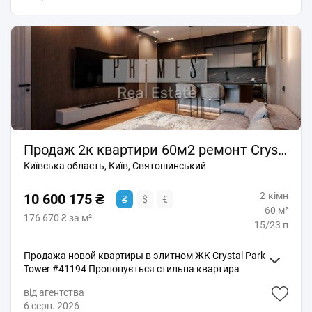
Централізоване опалення Балкон та лоджія
Житловий стан Квартира продається повністю з
меблями та побутовою технікою, як на фото.
Залишається все: холодильник, плита, варильна
панель, духова шафа, мікрохвильова піч, пральна
машина, телевізор, кондиціонер та меблі. Будинок
розташований у районі з розвиненою
інфраструктурою. У пішій доступності метро,
супермаркети, ТРЦ, ринок, школи, дитячі садки,
аптеки, кафе, парк, озеро, зупинки громадського
транспорту. Документам понад 3 роки. Квартира
Продаж 2к квартири 60м2 ремонт Crystal Park Tower Берестейський пр-т 42
готова до заселення та не потребує додаткових
Київська область, Київ, Святошинський
вкладень. Чудовий варіант для комфортного
проживання або здачі в оренду. Комісія АН BIG
2-кімн
STREET - 5%
10 600 175 ₴
₴
$
€
60 м²
176 670 ₴ за м²
15/23 п
Продажа новой квартиры в элитном ЖК Crystal Park
Tower #41194 Пропонується стильна квартира
площею 60 м² у престижному житловому комплексі
від агентства
Crystal Park Tower за адресою: проспект
6 серп. 2026
Берестейський, 42а. Комплекс розташований поруч