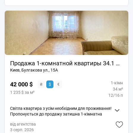
із парком та поєднує приватність, безпеку й
комфорт міського життя. Закрита територія,
власний внутрішній двір, презентабельна вхідна
група із зоною очікування та місцями для зберігання
створюють атмосферу справжнього преміум-класу.
Локація забезпечує швидкий доступ до всієї
необхідної інфраструктури: лише 10 хвилин пішки до
ТРЦ Smart Plaza, супермаркетів, кафе, ресторанів та
станції метро. Планування та переваги квартири:
загальна площа - 60 м²; висота стелі - 3 м; простора
кухня-вітальня відкритого планування; окрема
Продажа 1-комнатной квартиры 34.1 м², Булгакова ул., 15А
спальня з гардеробною; санвузол із душовою;
Киев, Булгакова ул., 15А
відкритий балкон із панорамним видом на місто;
окремий ліфт до підземного паркінгу. Оздоблення та
1-кімн
оснащення: натуральний дубовий паркет; підігрів
42 000 $
₴
$
€
підлоги; безрамні міжкімнатні двері; кухонний острів;
34 м²
1 235 $ за м²
біокамін із функцією зволоження повітря; сучасний
12/16 п
дизайнерський інтер'єр. Квартира повністю готова
до проживання та стане чудовим вибором для тих,
Світла квартира з усім необхідним для проживання!
хто цінує якість, комфорт і престижну локацію.
Пропонується до продажу затишна 1-кімнатна
квартира загальною площею 34,1 кв. м,
від агентства
розташована на зручному 12-му поверсі 16-
3 серп. 2026
поверхового панельного будинку за адресою: