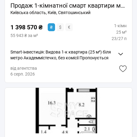
Продаж 1-кімнатної смарт квартири метро Академмістечко ЖК 4u
Київська область, Київ, Святошинський
1-кімн
1 398 570 ₴
₴
$
€
25 м²
55 943 ₴ за м²
23/27 п
Smart-інвестиція: Видова 1-к квартира (25 м²) біля
метро Академмістечко, без комісії Пропонується
компактна, світла та видова квартира в сучасному
від агентства
ЖК «4U». Найзатребуваніший формат для орендного
6 серп. 2026
бізнесу або власного проживання! Локація та
готовність • 10 хвилин пішки до метро
«Академмістечко» - гарантія стабільного попиту. • 3
секція: Будинок уже зведений, наразі тривають
оздоблювальні роботи. • Введення в експлуатацію:
до кінця 2026 року. • Перші дві секції комплексу вже
введені та заселені. Раціональне планування (25 м) •
О Кухня-вітальня з панорамними вікнами. •
Суміжний санвузол. • 23 поверх: панорамний
краєвид, який додає вартості об'єкту. Переваги
комплексу • Енергонезалежність: у будинку