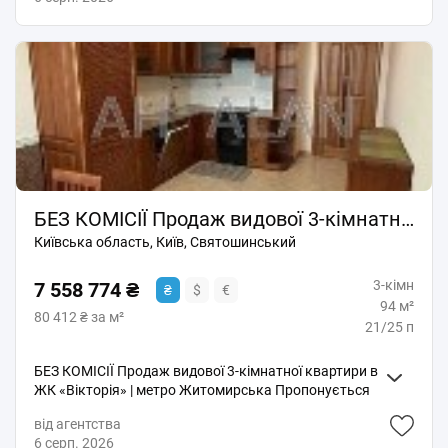
БЕЗ КОМІСІЇ Продаж видової 3-кімнатної квартири в ЖК Вікторія метро Житомирська Святошинський район
Київська область, Київ, Святошинський
3-кімн
7 558 774 ₴
₴
$
€
94 м²
80 412 ₴ за м²
21/25 п
БЕЗ КОМІСІЇ Продаж видової 3-кімнатної квартири в
ЖК «Вікторія» | метро Житомирська Пропонується
простора та світла 3-кімнатна квартира площею 94
від агентства
м² у сучасному житловому комплексі «Вікторія»,
6 серп. 2026
розташованому на Берестейському проспекті,