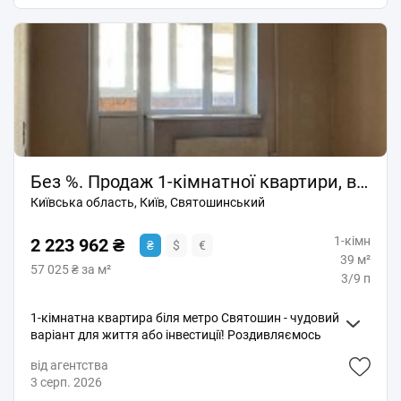
використана як для життя, так і під здачу в оренду. В
дитячі садочки, ринок, аптеки. 10-й поверх із 14-ти -
квартирі було зробленого капітальний ремонт.
чудовий краєвид, багато сонця. Центральне
Навколо розвинена інфраструктура. В пішій
опалення (взимку дуже тепло). Чистий під'їзд,
доступності швидкісний трамвай, поруч ринок
працюють пасажирський та великий вантажний
«Дніпро» і все необхідне для комфортного життя. За
ліфт. Юридична чистота: Перший продаж, один
більш детальну інформацію телефонуйте з радістю
дорослий власник, жодних «підводних каменів».
відповім. Показ у зручний для вас час. Комісія 3%.
Повний пакет документів, готові до угоди.
Розглядаємо продаж по держ програмам. За більш
детальною інформацією телефонуйте. За
додатковим запитом надсилаю відеоогляд. Показ у
Без %. Продаж 1-кімнатної квартири, вул. Львівська 1, метро Святошин
зручний для вас час.
Київська область, Київ, Святошинський
1-кімн
2 223 962 ₴
₴
$
€
39 м²
57 025 ₴ за м²
3/9 п
1-кімнатна квартира біля метро Святошин - чудовий
варіант для життя або інвестиції! Роздивляємось
продаж по держаним програмам. Продається
від агентства
простора 1-кімнатна квартира за адресою: м. Київ,
3 серп. 2026
вул. Львівська, 1. Будинок цегляний, квартира