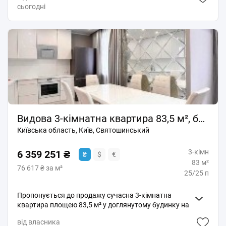
Додатково: - встановлений генератор (працює
сьогодні
ремонт, але для початку можно жити і так Ванна і
освітлення, вода, опалення) ліфти під час відключень
туалет роздільні, є кладове приміщення в квартирі.
не працюють в будинку облаштоване укриття, тощо
Багато місця для вмонтованних шаф Квартира на дві
створене ОСББ Документи: право власності менше 3
сторони, має тамбур і лише одного сусіда. Новий
років перший продаж. форма розрахунку: готівка. -
ліфт, який працює при ввимкненному світлі. Ціна
Телефонуйте для перегляду - квартира варта вашої
52000у. о., Тільки за готівку Прописаний не має,
уваги! #A29564
документам більше 3х років.
Видова 3-кімнатна квартира 83,5 м², бул. Миколи Руденка, 8
Київська область, Київ, Святошинський
3-кімн
6 359 251 ₴
₴
$
€
83 м²
76 617 ₴ за м²
25/25 п
Пропонується до продажу сучасна 3-кімнатна
квартира площею 83,5 м² у доглянутому будинку на
бул. Миколи Руденка, 8. Квартира має красиві
від власника
панорамні краєвиди добре наповнена природним