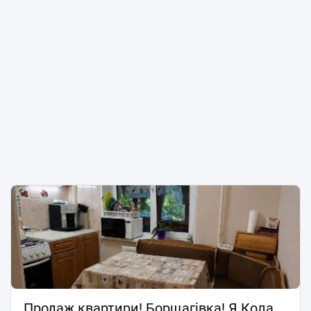
700-900 грн влітку, 1500-1900 взимку. Готові до
швидкої угоди. Власник готовий продати по
держпрограмам. Телефонуйте, домовимось про
перегляд!
Продаж квартири! Борщагівка! Я.Коласа! Без комісії!