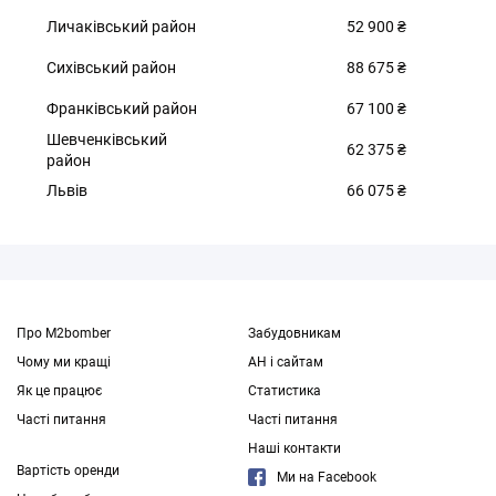
Личаківський район
52 900 ₴
Сихівський район
88 675 ₴
Франківський район
67 100 ₴
Шевченківський
62 375 ₴
район
Львів
66 075 ₴
Про M2bomber
Забудовникам
Чому ми кращі
АН і сайтам
Як це працює
Статистика
Часті питання
Часті питання
Наші контакти
Вартість оренди
Ми на Facebook