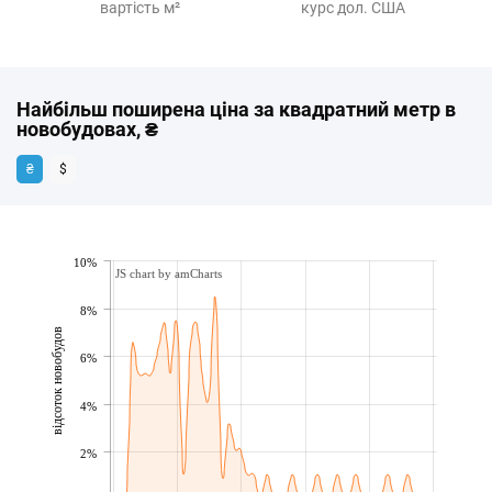
вартість м²
курс дол. США
Найбільш поширена ціна за квадратний метр в
новобудовах, ₴
₴
$
10%
JS chart by amCharts
8%
відсоток новобудов
6%
4%
2%