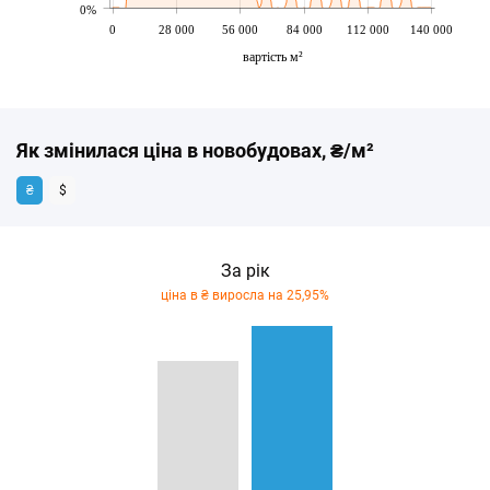
0%
0
28 000
56 000
84 000
112 000
140 000
вартість м²
Як змінилася ціна в новобудовах, ₴/м²
₴
$
За рік
ціна в ₴ виросла на 25,95%