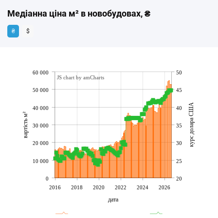
Медіанна ціна м² в новобудовах, ₴
₴
$
60 000
50
JS chart by amCharts
50 000
45
курс долара США
40 000
40
вартість м²
30 000
35
20 000
30
10 000
25
0
20
2016
2018
2020
2022
2024
2026
дата