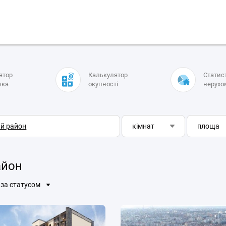
ятор
Калькулятор
Статис
чка
окупності
нерухо
кімнат
площа
айон
за статусом