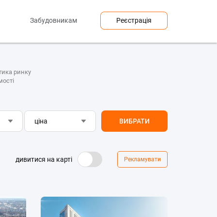
Забудовникам
Реєстрація
тика ринку
мості
ціна
ВИБРАТИ
дивитися на карті
Рекламувати