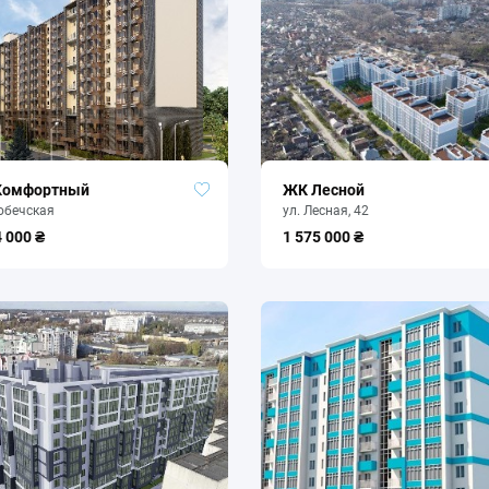
Комфортный
ЖК Лесной
юбечская
ул. Лесная, 42
4 000 ₴
1 575 000 ₴