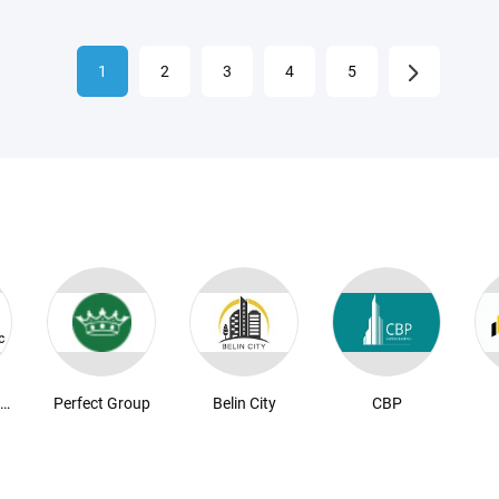
1
2
3
4
5
Житлобудсервіс
Perfect Group
Belin City
CBP