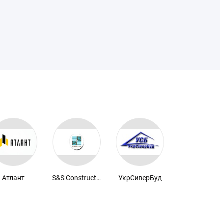
Атлант
S&S Construction
УкрСиверБуд
Денар-Люк