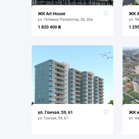
ЖК Art House
ЖК А
ул. Гетмана Полуботка, 36, 36а
ул. Л
1 820 400 ₴
1 29
ул. Гончая, 59, 61
ЖК н
ул. Гончая, 59, 61
ул. Н