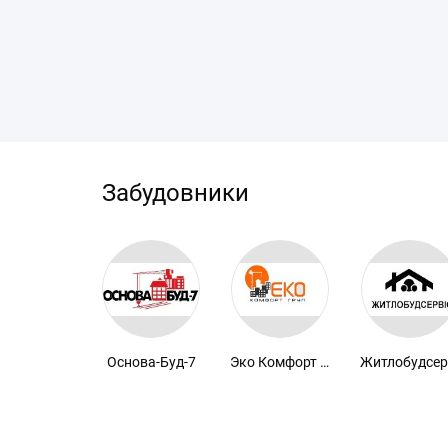
Забудовники
нар-Люкс
Основа-Буд-7
Эко Комфорт Групп