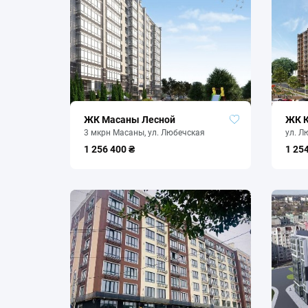
ЖК Масаны Лесной
ЖК 
3 мкрн Масаны, ул. Любечская
ул. Л
1 256 400 ₴
1 25