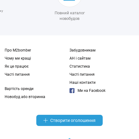
ку
Повний каталог
новобудов
Про M2bomber
Забудовникам
Чому ми кращі
АН і сайтам
Як це працює
Статистика
Часті питання
Часті питання
Наші контакти
Вартість оренди
Ми на Facebook
Новобуд або вторинка
Створити оголошення