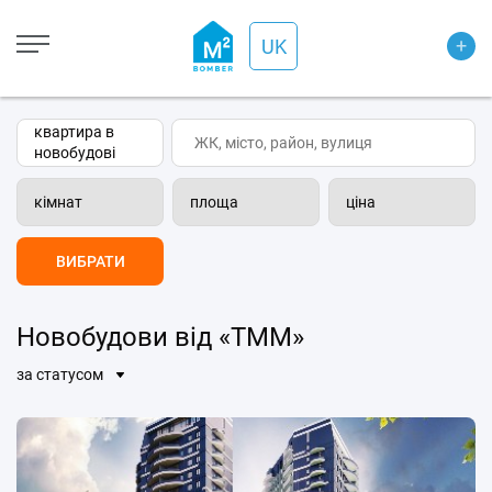
Open Street
+
UK
Wiki-карта
Супутник
Транспорт
квартира в
новобудові
кімнат
площа
ціна
ВИБРАТИ
Новобудови від «ТММ»
за статусом