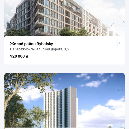
Гімназія №19 «Межигірська»
80 м
Навчання
86 м
Київський національний університет театр
260 м
Університет «Україна»
326 м
Жилой район Rybalsky
Школа №17
374 м
Набережно-Рыбальская дорога, 3, 9
920 000 ₴
Поліція
Поліція
140 м
Подільське УП ГУНП
193 м
СБУ
196 м
УБОЗ Київської області
216 м
УДСО Подільського району
248 м
Садочки