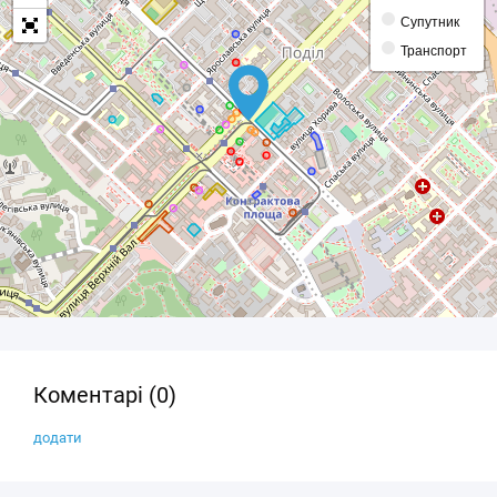
What you want
18 м
Супутник
Транспорт
Кафе
29 м
Євразія
45 м
CRAFT vs PUB
45 м
One more pizza
48 м
Культура
Dymchuk Gallery
196 м
Будинок Петра І
213 м
Bursa Gallery
219 м
Коментарі (0)
Український Національний Музей «Чорнобиль»
220 м
Публічна бібліотека імені В. Некрасова
258 м
додати
Магазин