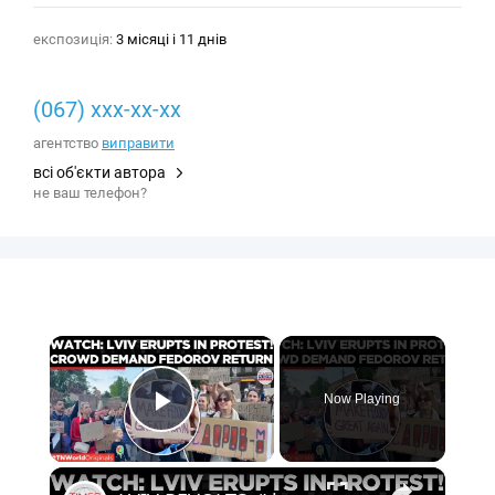
експозиція:
3 місяці і 11 днів
(067) xxx-xx-xx
агентство
виправити
всі об'єкти автора
не ваш телефон?
×
Now Playing
Play Video
×