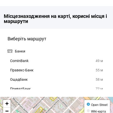
Місцезнаходження на карті, корисні місця і
маршрути
Виберіть маршрут
Банки
ComInBank
49 м
Правекс-Банк
55 м
Ощадбанк
58 м
ПриватБанк
72 м
Ощадбанк
82 м
+
Open Street
Кафе
−
Wiki-карта