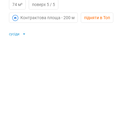
74 м²
поверх 5 / 5
Контрактова площа -
200 м
підняти в Топ
сусіди