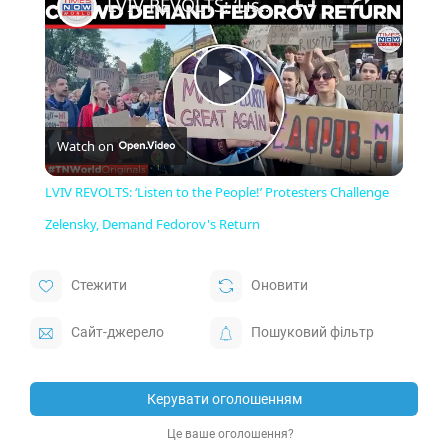
LVIV REVOLTS: ‘Listen to the People!’ Protesters Challenge Zelensky, Demand Fedorov's Return
Play
Watch on
Video
LVIV REVOLTS: ‘Listen to the People!’ Protesters Challenge
Zelensky, Demand Fedorov's Return
Стежити
Оновити
Cайт-джерело
Пошуковий фільтр
Керувати оголошенням
Це ваше оголошення?