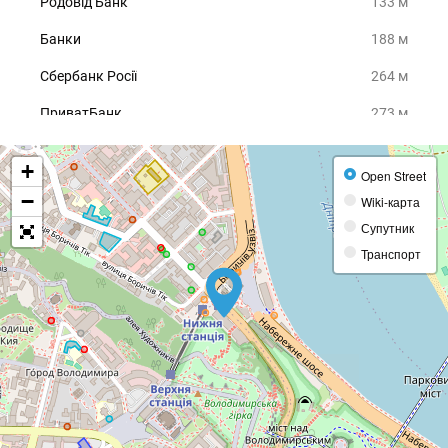
Родовід Банк
133 м
Банки
188 м
Сбербанк Росії
264 м
ПриватБанк
273 м
Crédit Agricole
283 м
+
Open Street
Кафе
−
Wiki-карта
Кафе
59 м
Супутник
Транспорт
Кафе
85 м
МакДональдз
142 м
McCafé
148 м
Маринад
154 м
Культура