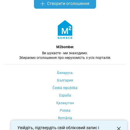
Створити оголошення
M2bomber.
Ви шукаєте - ми знаходимо.
Збираємо оголошення про нерухомість з усіх порталів.
Беларусь
България
Česká republika
España
Қазақстан
Polska
România
Portugal
Увійдіть, підтвердіть свій обліковий запис і