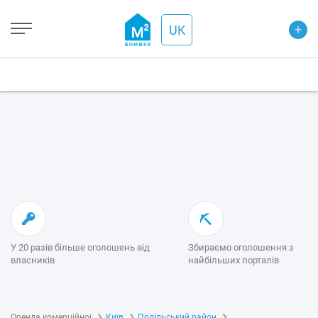
+
UK
У 20 разів більше оголошень від
Збираємо оголошення з
власників
найбільших порталів
Оренда комерційної
Київ
Подільський район