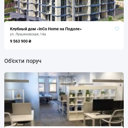
АтлетіКо
564 м
Софійський
897 м
ЕБШ
959 м
Клубный дом «InCo Home на Подоле»
Стадіон «Динамо» ім. Валерія Лобановського
1 043 м
ул. Лукьяновская, 14а
9 563 900 ₴
Спорт Лайф Динамо
1 084 м
Об'єкти поруч