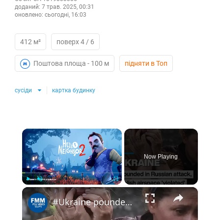
доданий:
7 трав. 2025, 00:31
оновлено:
сьогодні, 16:03
412 м²
поверх 4 / 6
Поштова площа -
100 м
підняти в Топ
сусіди
картка будинку
×
Now Playing
×
Play
Unmute
Fullscreen
#Ukraine pounded in Russian attack, Polish airspace 'violated'