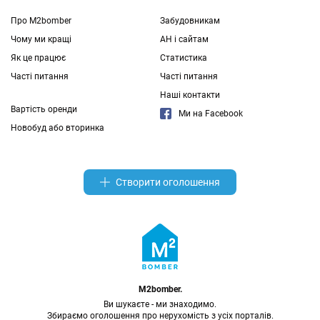
Про M2bomber
Забудовникам
Чому ми кращі
АН і сайтам
Як це працює
Статистика
Часті питання
Часті питання
Наші контакти
Вартість оренди
Ми на Facebook
Новобуд або вторинка
Створити оголошення
M2bomber.
Ви шукаєте - ми знаходимо.
Збираємо оголошення про нерухомість з усіх порталів.