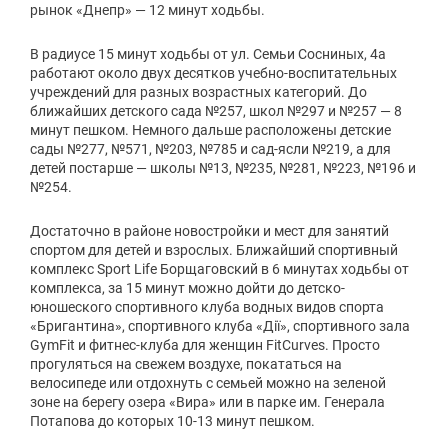
3. Термін
рынок «Днепр» — 12 минут ходьбы.
12
на
місяців
В радиусе 15 минут ходьбы от ул. Семьи Сосниных, 4а
работают около двух десятков учебно-воспитательных
учреждений для разных возрастных категорий. До
мін. 1
макс. 24
ближайших детского сада №257, школ №297 и №257 — 8
минут пешком. Немного дальше расположены детские
сады №277, №571, №203, №785 и сад-ясли №219, а для
детей постарше — школы №13, №235, №281, №223, №196 и
№254.
Щомісяця до оплати:
1
₴
Достаточно в районе новостройки и мест для занятий
спортом для детей и взрослых. Ближайший спортивный
комплекс Sport Life Борщаговский в 6 минутах ходьбы от
комплекса, за 15 минут можно дойти до детско-
юношеского спортивного клуба водных видов спорта
«Бригантина», спортивного клуба «Дії», спортивного зала
GymFit и фитнес-клуба для женщин FitCurves. Просто
прогуляться на свежем воздухе, покататься на
велосипеде или отдохнуть с семьей можно на зеленой
зоне на берегу озера «Вира» или в парке им. Генерала
Потапова до которых 10-13 минут пешком.