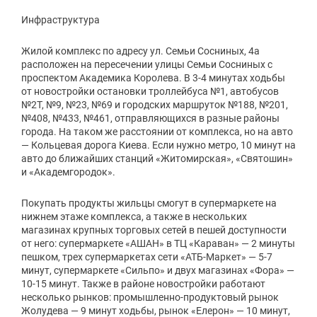
Садочки
491 м
Инфраструктура
Садочки
494 м
1. Повна вартість
Жилой комплекс по адресу ул. Семьи Сосниных, 4а
Дитячий садок №257
529 м
Планування
расположен на пересечении улицы Семьи Сосниных с
проспектом Академика Королева. В 3-4 минутах ходьбы
Спорт
2-до, 89.0 м²
- 3 871 500 ₴
от новостройки остановки троллейбуса №1, автобусов
№2Т, №9, №23, №69 и городских маршруток №188, №201,
FitCurves
707 м
Сума до розрахунку:
№408, №433, №461, отправляющихся в разные районы
города. На таком же расстоянии от комплекса, но на авто
Спорт Лайф Борщагівка
861 м
₴
— Кольцевая дорога Киева. Если нужно метро, 10 минут на
авто до ближайших станций «Житомирская», «Святошин»
GymFit
949 м
и «Академгородок».
Малібу
1 037 м
2. Перший внесок
Покупать продукты жильцы смогут в супермаркете на
Дитячо-юнацька спортивна школа №2
1 275 м
нижнем этаже комплекса, а также в нескольких
₴
магазинах крупных торговых сетей в пешей доступности
от него: супермаркете «АШАН» в ТЦ «Караван» — 2 минуты
30%
пешком, трех супермаркетах сети «АТБ-Маркет» — 5-7
минут, супермаркете «Сильпо» и двух магазинах «Фора» —
10-15 минут. Также в районе новостройки работают
мін.30%
макс. 100%
несколько рынков: промышленно-продуктовый рынок
Жолудева — 9 минут ходьбы, рынок «Елерон» — 10 минут,