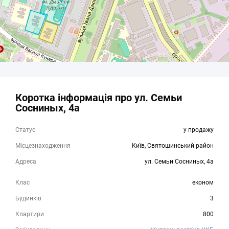
Культура
Бібліотека
1 486 м
Магазин
Stock
511 м
Коротка інформація про ул. Семьи
Фора
565 м
Сосниных, 4а
EKO LAVKA
715 м
Статус
у продажу
АТБ
730 м
Місцезнаходження
Київ, Святошинський район
Ашан
740 м
Адреса
ул. Семьи Сосниных, 4а
Медицина
Клас
економ
Фалбі
389 м
Будинків
3
Конс
609 м
Квартири
800