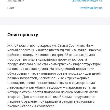
БОСМ
621 м
Забудовник
Житлоинвестбуд-УКБ
Сайт
investbud.kiev.ua
Медицина
623 м
Дитяча поліклініка #5
630 м
Навчання
Опис проєкту
Школа №13
283 м
Жилой комплекс по адресу ул. Семьи Сосниных, 4а —
Навчання
317 м
новый проект КП «Житлоінвестбуд-УКБ» в Святошинском
районе столицы. Комплекс из трех 25-этажных домов
Навчання
361 м
построен по индивидуальному проекту, которым
предусмотрены объекты коммерческой инфраструктуры
Школа №197
397 м
на нижних этажах домов. На придомовой территории
обустроены интерактивные игровые площадки для детей
Спеціалізована школа № 197 імені Дмитра Луценка
558 м
разных возрастов, баскетбольные и тренажерные
площадки, озелененные зоны отдыха с комфортными
Садочки
лавочками и клумбами, за домом — парковая зона, на
которую открывается панорама из окон большей части
Садочки
406 м
квартир. Для жильцов с автомобилями предусмотрен
паркинг с озелененной крышей и открытые стоянки с
Садочки
411 м
внешней стороны комплекса.