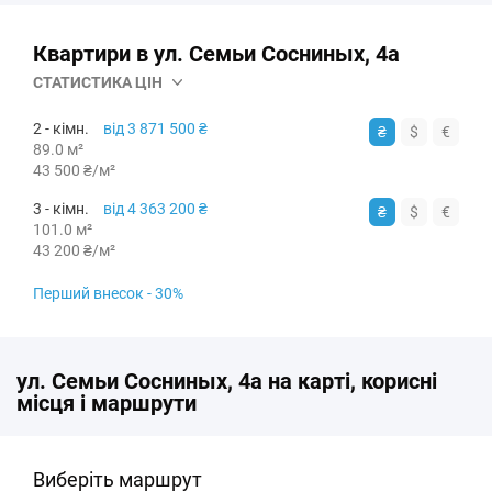
*Інформація надана в
Квартири в ул. Семьи Сосниных, 4а
ознайомлювальних цілях
СТАТИСТИКА ЦІН
2 - кімн.
від
3 871 500 ₴
₴
$
€
89.0 м²
43 500 ₴
/м²
3 - кімн.
від
4 363 200 ₴
₴
$
€
101.0 м²
43 200 ₴
/м²
Перший внесок - 30%
ул. Семьи Сосниных, 4а на карті, корисні
місця і маршрути
Виберіть маршрут