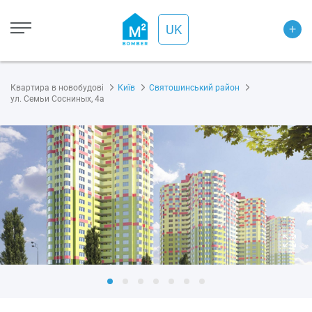
+
UK
Квартира в новобудові
Київ
Святошинський район
ул. Семьи Сосниных, 4а
1. Повна вартість
2-до, 89.0 м²
- 3 871 500 ₴
₴
2. Витрати на ремонт
Вкажіть
₴
передбачуваний
бюджет на ремонт