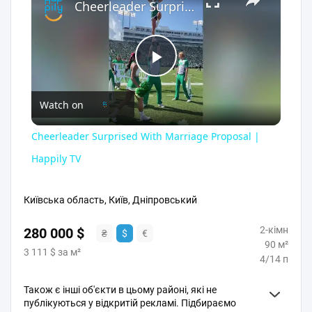
Cheerleader Surprised With Marriage Proposal | Happily TV
Play
Watch on
Video
Cheerleader Surprised With Marriage Proposal |
Happily TV
Київська область, Київ, Дніпровський
2-кімн
280 000 $
₴
$
€
90 м²
3 111 $ за м²
4/14 п
Також є інші об'єкти в цьому районі, які не
публікуються у відкритій рекламі. Підбираємо