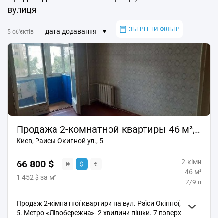
вулиця
ЗБЕРЕГТИ ФІЛЬТР
дата додавання
5 об'єктів
Продажа 2-комнатной квартиры 46 м², Раисы Окипной ул., 5
Киев, Раисы Окипной ул., 5
2-кімн
66 800 $
₴
$
€
46 м²
1 452 $ за м²
7/9 п
Продаж 2-кімнатної квартири на вул. Раїси Окіпної,
5. Метро «Лівобережна»- 2 хвилини пішки. 7 поверх