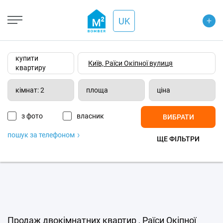
+
Open Street
+
UK
−
Wiki-карта
Супутник
Транспорт
купити
квартиру
кімнат: 2
площа
ціна
з фото
власник
ВИБРАТИ
пошук за телефоном
ЩЕ ФІЛЬТРИ
Продаж двокімнатних квартир , Раїси Окіпної