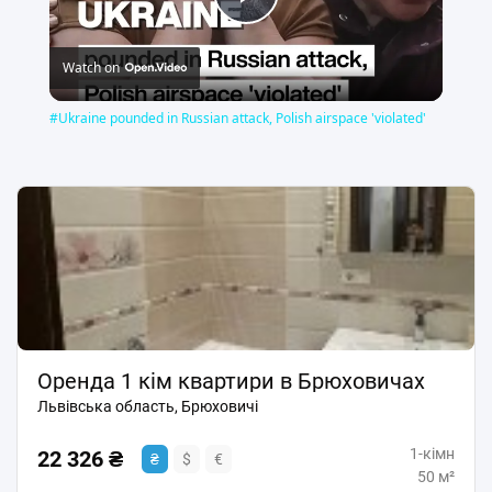
Play
Watch on
Video
#Ukraine pounded in Russian attack, Polish airspace 'violated'
Оренда 1 кім квартири в Брюховичах
Львівська область, Брюховичі
1-кімн
22 326 ₴
₴
$
€
50 м²