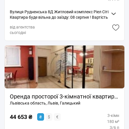
Вулиця Рудненська 8Д Житловий комплекс Ріел Сіті
Квартира буде вільна до заїзду: 08 серпня ! Вартість
оренди : 15.000 грн Депозит : 15.000 грн Комісія :
від агентства
15.000 грн Квартира захищена від блекауту! Має
сьогодні
резервне живлення + вода Укриття 10 метрів від
підізду
Оренда просторої 3-кімнатної квартири у центрі Львова, вул. Валова
Львівська область, Львів, Галицький
3-кімн
44 653 ₴
₴
$
€
180 м²
3/6 п