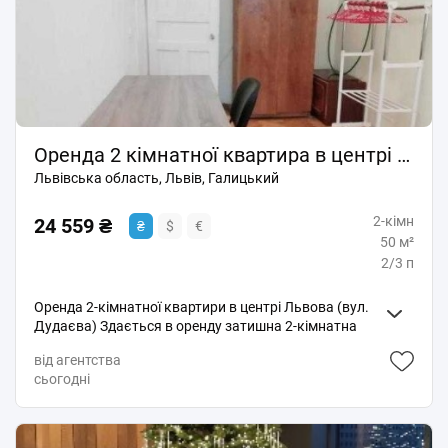
техніка цінп 25000 грн Код: 3481
Оренда 2 кімнатної квартира в центрі Львова/ Ізольовані кім./ Галицький р-н
Львівська область, Львів, Галицький
2-кімн
24 559 ₴
₴
$
€
50 м²
2/3 п
Оренда 2-кімнатної квартири в центрі Львова (вул.
Дудаєва) Здається в оренду затишна 2-кімнатна
квартира в самому центрі Львова, Галицький район,
від агентства
р-н вул. Дудаєва. Характеристики: 2 ізольовані
сьогодні
кімнати Площа - 50 кв. м Поверх - 2/3 Індивідуальне
опалення (котел) Світла та комфортна квартира,
зручне планування Чудова локація - історичний
центр міста, поруч кафе, ресторани, магазини,