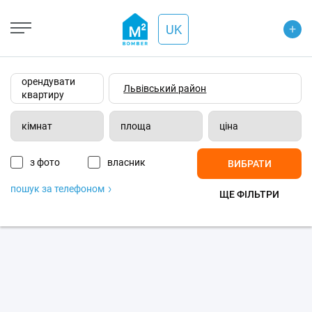
+
Open Street
+
UK
−
Wiki-карта
Супутник
Транспорт
орендувати
квартиру
кімнат
площа
ціна
з фото
власник
ВИБРАТИ
пошук за телефоном
ЩЕ ФІЛЬТРИ