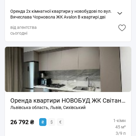
Оренда 2х кімнатної квартири у новобудові по вул.
Вячеслава Чорновола ЖК Avalon В квартирі дві
ізольовані кімнати та кухня, є два гардероби,
від агентства
великий балкон Індивідуальне опалення, підігрів
сьогодні
підлоги, посудомийка, оптоволокно
Оренда квартири НОВОБУД ЖК Світанок на вул. Пимоненка
Львівська область, Львів, Сихівський
1-кімн
26 792 ₴
₴
$
€
45 м²
3/9 п