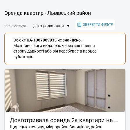
Оренда квартир - Львівський район
ЗБЕРЕГТИ ФІЛЬТР
дата додавання
2 393 об'єкта
Об'єкт
UA-1367969933
не знайдено.
Можливо, його видалено через закінчення
строку давності або він перебуває в процесі
публікації.
Довготривала оренда 2к квартири на вул. Щирецька 30 • ID 34600712
Щирецька вулиця, мікрорайон Скнилівок, район