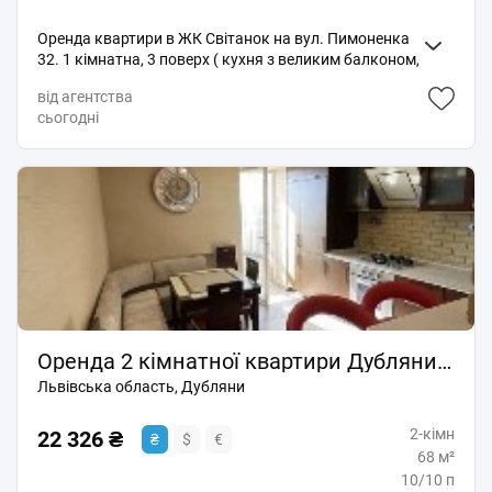
Оренда квартири в ЖК Світанок на вул. Пимоненка
32. 1 кімнатна, 3 поверх ( кухня з великим балконом,
велика кімната, санвузол з ванною, гардеробна.
від агентства
Додатково комірка зі стелажами в паркінгу для
сьогодні
зберігання габаритних предметів і речей. Квартира
обладнана усією необхідною технікою і меблями.
КОД 3352
Оренда 2 кімнатної квартири Дубляни передмістя Львова
Львівська область, Дубляни
2-кімн
22 326 ₴
₴
$
€
68 м²
10/10 п