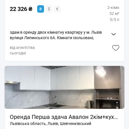
2-кімн
22 326 ₴
₴
$
€
52 м²
5/5 п
здам в оренду двох кімнатну квартиру у м. Львів
вулиця Липинського 6А. Кімнати ізольовані,
центральне опалення, ремонт. можливий торг.
від агентства
сьогодні
Оренда Перша здача Авалон 2кім+кухня студіо новобуд Чорновола
Львівська область, Львів, Шевченківський