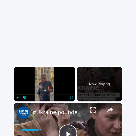
×
Now Playing
×
Play
Unmute
Fullscreen
#Ukraine pounded in Russian attack, Polish airspace 'violated'