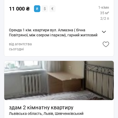
1-кімн
11 000 ₴
₴
$
€
35 м²
2/2 п
Оренда 1 кім. квартири вул. Алмазна ( бічна
Повітряної, між озером і парком), гарний житловий
стан, своє опалення 2х. функційний котел на підігрів
від агентства
води і опалення, всі необхідні меблі, побутова
сьогодні
техніка, квартира вільна, фото реальні, б. с.
здам 2 кімнатну квартиру
Львівська область, Львів, Шевченківський