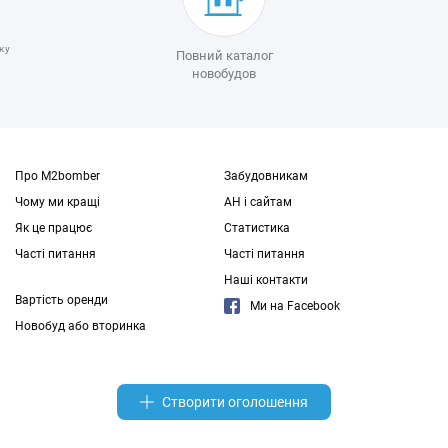
ку
Повний каталог
новобудов
Про M2bomber
Забудовникам
Чому ми кращі
АН і сайтам
Як це працює
Статистика
Часті питання
Часті питання
Наші контакти
Вартість оренди
Ми на Facebook
Новобуд або вторинка
Створити оголошення