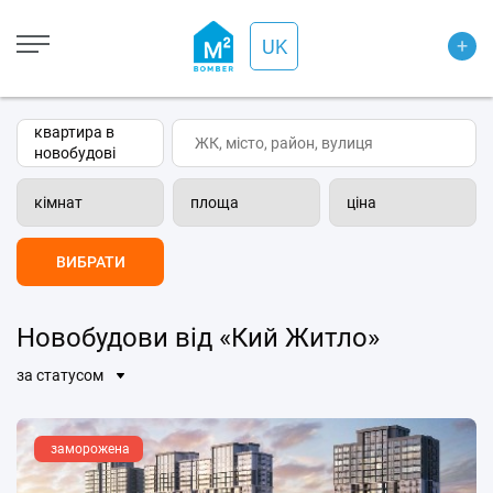
Open Street
+
UK
Wiki-карта
Супутник
Транспорт
квартира в
новобудові
кімнат
площа
ціна
ВИБРАТИ
Новобудови від «Кий Житло»
за статусом
заморожена