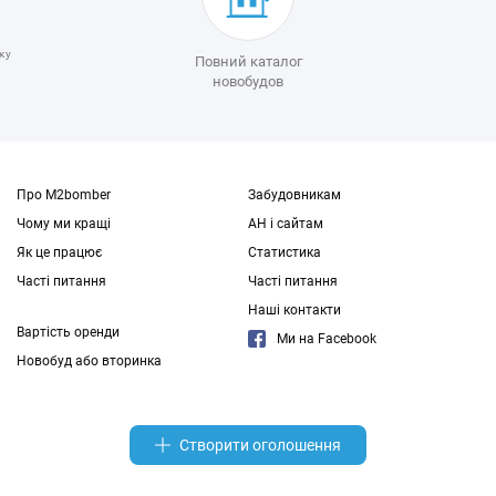
ку
Повний каталог
новобудов
Про M2bomber
Забудовникам
Чому ми кращі
АН і сайтам
Як це працює
Статистика
Часті питання
Часті питання
Наші контакти
Вартість оренди
Ми на Facebook
Новобуд або вторинка
Створити оголошення