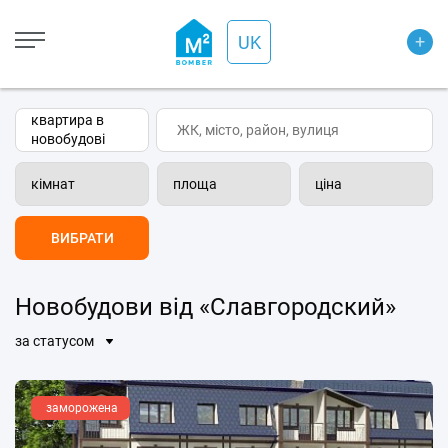
Open Street
+
UK
Wiki-карта
Супутник
Транспорт
квартира в
новобудові
кімнат
площа
ціна
ВИБРАТИ
Новобудови від «Славгородский»
за статусом
заморожена