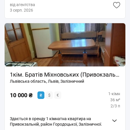
машинка, інтернет. Без сп
від агентства
3 серп. 2026
1кім. Братів Міхновських (Привокзальна), бічна Залізничної-Городоцької
Львівська область, Львів, Залізничний
1-кімн
10 000 ₴
₴
$
€
36 м²
2/3 п
Здається в оренду 1 кімнатна квартира на
Привокзальній, район Городоцької, Залізничної.
Поруч Політехніка. Косметичний ремонт, опалення