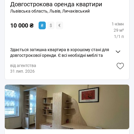
Довгострокова оренда квартири
Львівська область, Львів, Личаківський
1-кімн
10 000 ₴
₴
$
€
29 м²
1/1 п
Здається затишна квартира в хорошому стані для
довгострокової оренди. Є всі необхідні меблі та
побутова техніка для комфортного проживання.
від агентства
Зручне розташування, поруч магазини, громадський
31 лип. 2026
транспорт та інша необхідна інфраструктура.
Телефонуйте для детальної інформації та огляду.