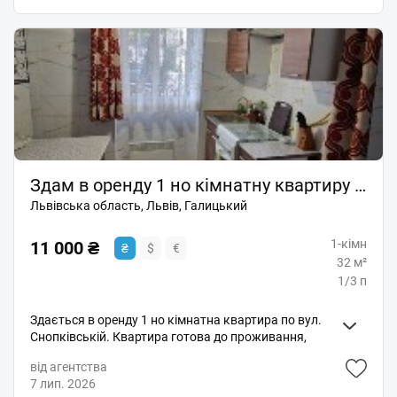
Здам в оренду 1 но кімнатну квартиру на Снопківській
Львівська область, Львів, Галицький
1-кімн
11 000 ₴
₴
$
€
32 м²
1/3 п
Здається в оренду 1 но кімнатна квартира по вул.
Снопківській. Квартира готова до проживання,
повністю функціональна. 09*********52 Комбіноване
від агентства
опалення ( електрична сендвіч панель в кімнаті а
7 лип. 2026
кухні, або пічка. Відносно низькі комунальні послуги.