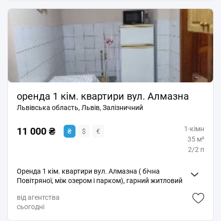
оренда 1 кім. квартири вул. Алмазна
Львівська область, Львів, Залізничний
1-кімн
11 000 ₴
₴
$
€
35 м²
2/2 п
Оренда 1 кім. квартири вул. Алмазна ( бічна
Повітряної, між озером і парком), гарний житловий
стан, своє опалення 2х. функційний котел на підігрів
від агентства
води і опалення, всі необхідні меблі, побутова
сьогодні
техніка, квартира вільна, фото реальні, б. с.