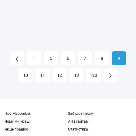
1
5
6
7
8
9
10
11
12
13
120
Про M2bomber
Забудовникам
Чому ми кращі
АН і сайтам
Як це працює
Статистика