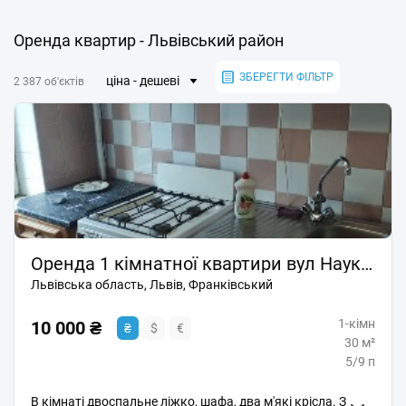
Оренда квартир - Львівський район
ЗБЕРЕГТИ ФІЛЬТР
ціна - дешеві
2 387 об'єктів
Оренда 1 кімнатної квартири вул Наукова
Львівська область, Львів, Франківський
1-кімн
10 000 ₴
₴
$
€
30 м²
5/9 п
В кімнаті двоспальне ліжко, шафа, два м'які крісла. З