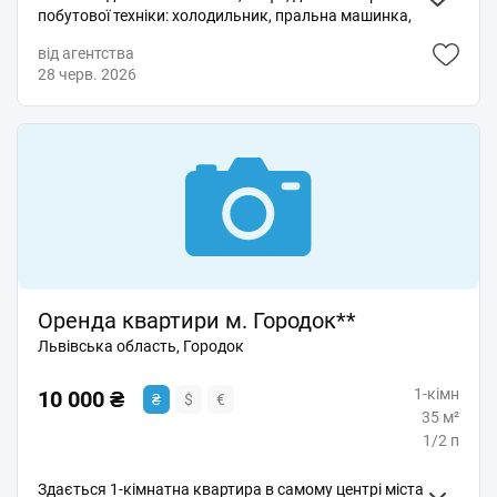
побутової техніки: холодильник, пральна машинка,
плита газова. Прохання телефонувати Без сп
від агентства
28 черв. 2026
Оренда квартири м. Городок**
Львівська область, Городок
1-кімн
10 000 ₴
₴
$
€
35 м²
1/2 п
Здається 1-кімнатна квартира в самому центрі міста