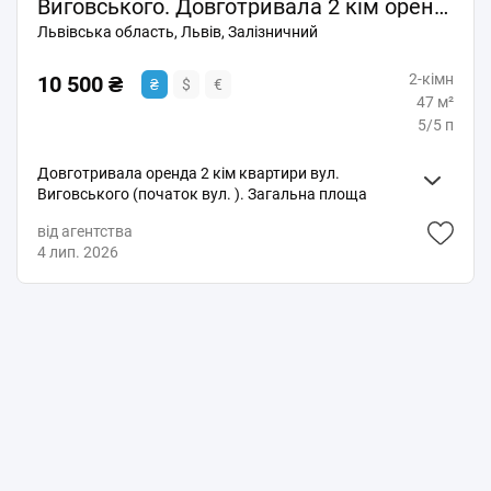
Виговського. Довготривала 2 кім оренда. Львів
Львівська область, Львів, Залізничний
2-кімн
10 500 ₴
₴
$
€
47 м²
5/5 п
Довготривала оренда 2 кім квартири вул.
Виговського (початок вул. ). Загальна площа
квартири 47 м. кв., кімнати прохідні, є балкон.
від агентства
Центральне опалення. Чудова інфраструктура і
4 лип. 2026
транспортна розв'язка. Є відео