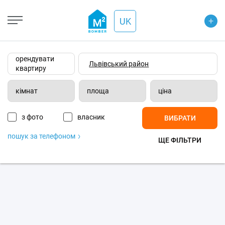
+
Open Street
+
UK
−
Wiki-карта
Супутник
Транспорт
орендувати
квартиру
кімнат
площа
ціна
з фото
власник
ВИБРАТИ
пошук за телефоном
ЩЕ ФІЛЬТРИ