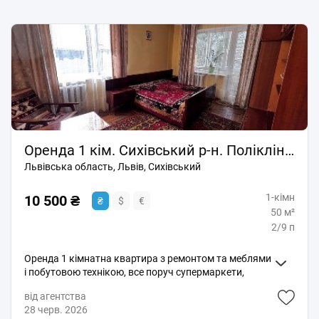
Оренда 1 кім. Сихівський р-н. Поліклініка
Львівська область, Львів, Сихівський
1-кімн
10 500 ₴
₴
$
€
50 м²
2/9 п
Оренда 1 кімнатна квартира з ремонтом та меблями
і побутовою технікою, все поруч супермаркети,
хороша транспортна розвʼязка, трамвай, автобус,
від агентства
школа, садочки, все поруч, розвинута
28 черв. 2026
інфраструктура…