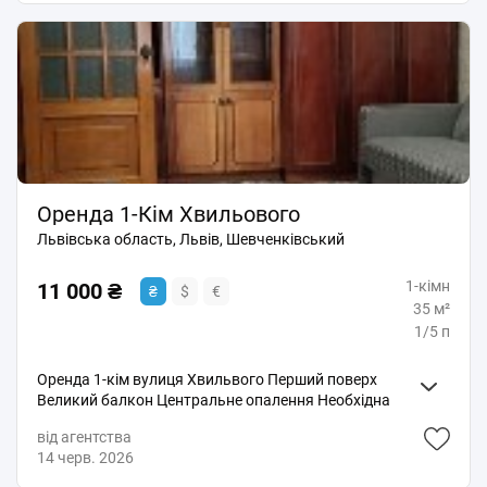
повідомлення не завжди читаю. Вільна, готова для
заселеня.
Оренда 1-Кім Хвильового
Львівська область, Львів, Шевченківський
1-кімн
11 000 ₴
₴
$
€
35 м²
1/5 п
Оренда 1-кім вулиця Хвильвого Перший поверх
Великий балкон Центральне опалення Необхідна
побутова техніка та мебель Розглядають пару або
від агентства
поодиноких, без домашніх улюбленців Пропозиція
14 черв. 2026
від агента нерухомості