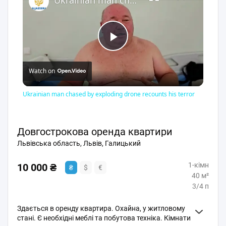
Ukrainian man chased by exploding drone recounts his terror
Play
Watch on
Video
Ukrainian man chased by exploding drone recounts his terror
Довгострокова оренда квартири
Львівська область, Львів, Галицький
1-кімн
10 000 ₴
₴
$
€
40 м²
3/4 п
Здається в оренду квартира. Охайна, у житловому
стані. Є необхідні меблі та побутова техніка. Кімнати