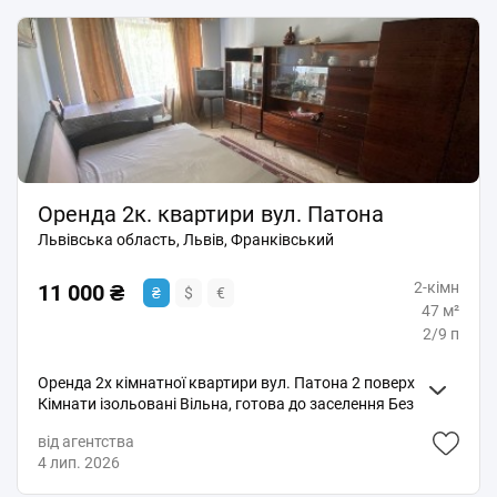
Оренда 2к. квартири вул. Патона
Львівська область, Львів, Франківський
2-кімн
11 000 ₴
₴
$
€
47 м²
2/9 п
Оренда 2х кімнатної квартири вул. Патона 2 поверх
Кімнати ізольовані Вільна, готова до заселення Без
тварин 11000+кп Ріелтор Без СП
від агентства
4 лип. 2026