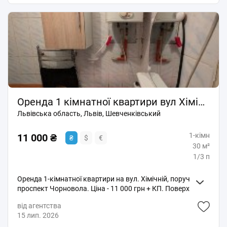
Оренда 1 кімнатної квартири вул Хімічна Чорновола
Львівська область, Львів, Шевченківський
1-кімн
11 000 ₴
₴
$
€
30 м²
1/3 п
Оренда 1-кімнатної квартири на вул. Хімічній, поруч
проспект Чорновола. Ціна - 11 000 грн + КП. Поверх
1 з 3. Площа - 30 м². Опалення - пічка та електричні
від агентства
батареї. Є душова кабіна, санвузол роздільний.
15 лип. 2026
Квартира затишна, у гарному житловому стані та