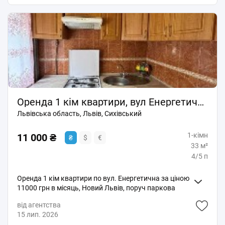
11000 грн. Пропозиція від ріелтора, без співпраці.
Оренда 1 кім квартири, вул Енергетична
Львівська область, Львів, Сихівський
1-кімн
11 000 ₴
₴
$
€
33 м²
4/5 п
Оренда 1 кім квартири по вул. Енергетична за ціною
11000 грн в місяць, Новий Львів, поруч паркова
зона, ВУЗ УКУ, близько до центру. Є всі меблі та
від агентства
побутова техніка. Опалення центральне. Без тварин.
15 лип. 2026