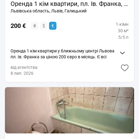
Оренда 1 кім квартири, пл. Ів. Франка, центр
Львівська область, Львів, Галицький
1-кімн
200 €
₴
$
€
30 м²
5/5 п
Оренда 1 кім квартири у ближньому центрі Львова
пл. Ів. Франка за ціною 200 євро в місяць. Є всі
необхідні меблі та побутова техніка. Індивідуальне
від агентства
електричне опалення.
8 лип. 2026