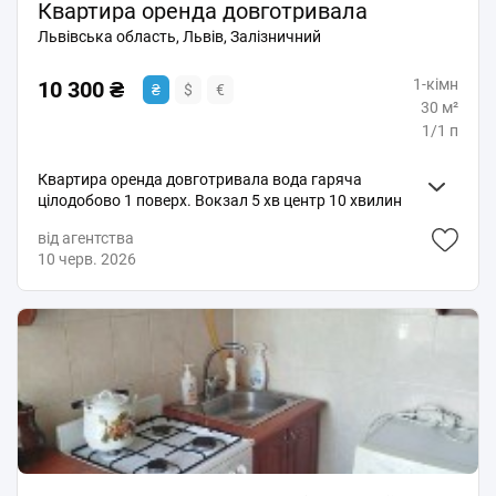
Квартира оренда довготривала
Львівська область, Львів, Залізничний
1-кімн
10 300 ₴
₴
$
€
30 м²
1/1 п
Квартира оренда довготривала вода гаряча
цілодобово 1 поверх. Вокзал 5 хв центр 10 хвилин
привокзальний ринок 300 метрів. Без співпраці!
від агентства
10 черв. 2026