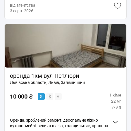
світлі, теплі. Зручне розташування, поруч магазини,
від агентства
зупинки транспорту та все необхідне для життя.
3 серп. 2026
Підійде для спокійного проживання.
оренда 1км вул Петлюри
Львівська область, Львів, Залізничний
1-кімн
10 000 ₴
₴
$
€
22 м²
7/9 п
Оренда, зроблений ремонт, двоспальне ліжко
кухонні меблі, велика шафа, холодильник, пральна