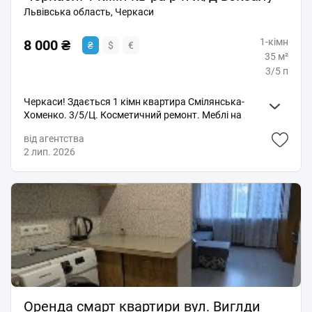
Львівська область, Черкаси
1-кімн
8 000 ₴
₴
$
€
35 м²
3/5 п
Черкаси! Здається 1 кімн квартира Смілянська-
Хоменко. 3/5/Ц. Косметичний ремонт. Меблі на
фото. Холодильник. Є підвід до пральноі машини.
від агентства
Взимку тепла, влітку не жарка. Без балкона. Курити
2 лип. 2026
тільки на вулиці ! Для мешканців без тварин !
Оплата: 8000 грн оренда плюс 8000 грн страховий
депозит. Послуга АН 50 % одноразово при підписанні
договору. Всі ком послуги сплачує орендар.
Здається мінімум на 6 місяців!
Оренда смарт квартири вул. Виглди