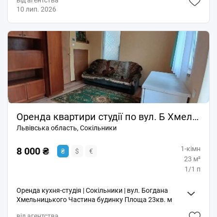
від агентства
Поруч магазини, ринок.
10 лип. 2026
Оренда квартири студії по вул. Б Хмельницького с. Сокільники
Львівська область, Сокільники
1-кімн
8 000 ₴
₴
$
€
23 м²
1/1 п
Оренда кухня-студія | Сокільники | вул. Богдана
Хмельницького Частина будинку Площа 23кв. м
Локація: Сокільники, затишна вулиця, недалеко від
від агентства