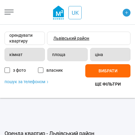
+
Open Street
+
UK
−
Wiki-карта
Супутник
Транспорт
орендувати
квартиру
кімнат
площа
ціна
з фото
власник
ВИБРАТИ
пошук за телефоном
ЩЕ ФІЛЬТРИ
Оренда квартир - Львівський район