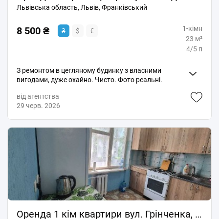
Львівська область, Львів, Франківський
1-кімн
8 500 ₴
₴
$
€
23 м²
4/5 п
З ремонтом в цегляному будинку з власними
вигодами, дуже охайно. Чисто. Фото реальні.
Мультиварка, ел. плита, посуд. Інтернет. Світла
від агентства
сонячна сторона. Також є для користування газова
29 черв. 2026
плита в кухні по коридору (спільна для декількох
кімнат), та кладова сушарка. Район ринку по вул.
Штрока. Для однієї особи. Ком пл літо 1000грн. Зима
1700грн.
Оренда 1 кім квартири вул. Грінченка, 32м, 1/5п. 8 500грн