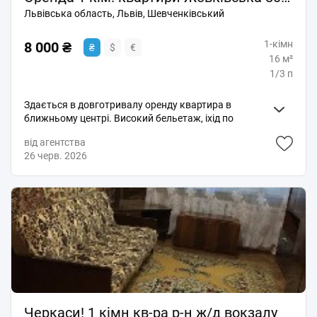
Львівська область, Львів, Шевченківський
1-кімн
8 000 ₴
₴
$
€
16 м²
1/3 п
Здається в довготривалу оренду квартира в
ближньому центрі. Високий бельетаж, іхід по
балкону. Ремонт, опалення газовий конвектор.
від агентства
електричний бойлер на гарячу воду. Меблі та
26 черв. 2026
побутова техніка. Для працюючої людини або для
пари ( працюючих). Квартира здається через
маклера. БС.
Черкаси! 1 кімн кв-ра р-н ж/д вокзалу