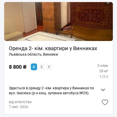
Оренда 2- кім. квартири у Винниках
Львівська область, Винники
2-кімн
8 800 ₴
₴
$
€
38 м²
1/2 п
Здається в оренду 2- кім. квартира у Винниках по
вул. Івасюка (р-н кінц. зупинки автобуса №29).
Житловий стан, кімнати ізольовані, автономне
від агентства
опалення (пічне на газ), вигоди разом, газова
7 лип. 2026
колонка на підігрів води. Всі необхідні меблі і
побутова техніка в наявності. Квартира світла, без