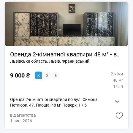
балкону. Розглянуть пару, сім"ю. Термін оренди від 3-
х місяців.
Оренда 2-кімнатної квартири 48 м² - вул. Симона Петлюри
Львівська область, Львів, Франківський
2-кімн
9 000 ₴
₴
$
€
48 м²
1/5 п
Оренда 2-кімнатної квартири по вул. Симона
Петлюри, 47. Площа: 48 м² Поверх: 1 / 5
Характеристики квартири: індивідуальне газове
від агентства
опалення, холодильник, духова шафа, газова плита,
1 лип. 2026
телевізор, Wi-Fi, можна проживати з домашніми
тваринами. Будинок розташований у районі з добре