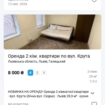
вмонтованими меблями, є стіл і крісла. Побутова
13 лип. 2026
техніка: холодильник, мікрохвилева піч. Санвузол
окремо. Поруч, Сільпо, Ринок Привокзальний
Хороше сполучення, до центру міста 5хв є
відеоогляд Квартири
Оренда 2 кім. квартири по вул. Крута
Львівська область, Львів, Галицький
2-кімн
8 000 ₴
₴
$
€
29 м²
1/3 п
НОВИНКА НА ОРЕНДУ Оренда 2-кімнатної квартири
· вул. Крута (бічна вул. Східна) · Львів 28,9 м² · кухня
2,5 м² 1/3 поверх · малоквартирний будинок
від агентства