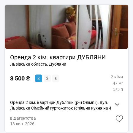
Оренда 2 кім. квартири ДУБЛЯНИ
Львівська область, Дубляни
2-кімн
8 500 ₴
₴
$
€
47 м²
5/5 п
Оренда 2 кім. квартири Дубляни (р-н Олімпії). Вул.
Львівська Сімейний гуртожиток (спільна кухня на 4
сім'ї) Поверх 5\5. Площа 47 м2. Кімнати прохідні. В
від агентства
квартирі житловий стан. Є вся необхідна побутова
13 лип. 2026
техніка та меблі (2 розкладні дивани). Засклений
балкон. Розглядають сім'ю, дівчат. Вільна. Покази