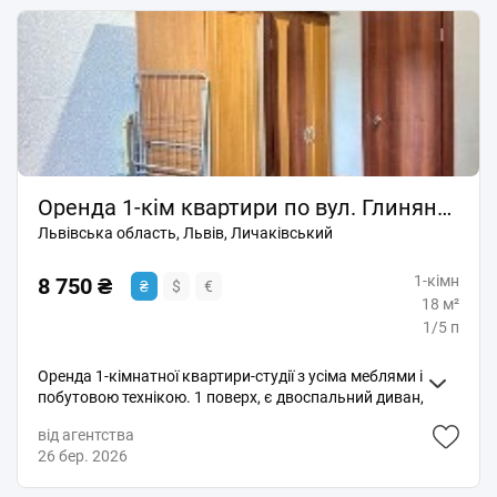
Оренда 1-кім квартири по вул. Глинянський Тракт!
Львівська область, Львів, Личаківський
1-кімн
8 750 ₴
₴
$
€
18 м²
1/5 п
Оренда 1-кімнатної квартири-студії з усіма меблями і
побутовою технікою. 1 поверх, є двоспальний диван,
велика шафа, багато місяця на речі, робочий стіл.
від агентства
Невелика площа, центральне опалення. Без сп тут.
26 бер. 2026