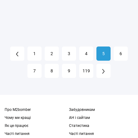
1
2
3
4
5
6
7
8
9
119
Про M2bomber
Забудовникам
Чому ми кращі
АН і сайтам
Як це працює
Статистика
Часті питання
Часті питання