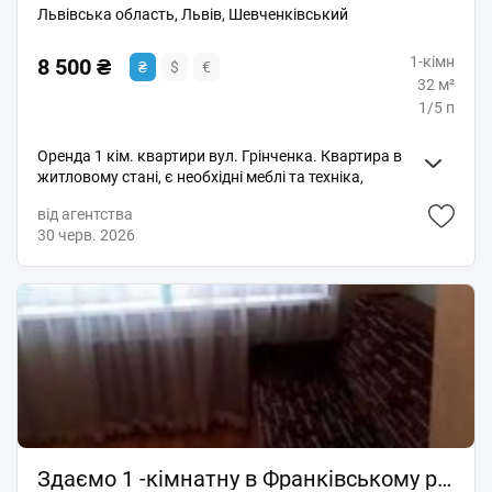
Львівська область, Львів, Шевченківський
1-кімн
8 500 ₴
₴
$
€
32 м²
1/5 п
Оренда 1 кім. квартири вул. Грінченка. Квартира в
житловому стані, є необхідні меблі та техніка,
зручний 1- й поверх. Є балкон, засклений, санвузол
від агентства
разом (ванна), газова колонка на підігрів води. Ціна
30 черв. 2026
8 500грн+ КП. Без СП.
Здаємо 1 -кімнатну в Франківському р-н/ Недорого/ біля Аквапарку