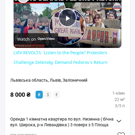
Play
Watch on
Video
LVIV REVOLTS: ‘Listen to the People!’ Protesters
Challenge Zelensky, Demand Fedorov's Return
Львівська область, Львів, Залізничний
1-кімн
8 000 ₴
₴
$
€
22 м²
3/5 п
Оренда 1 кімнатна квартира по вул. Низинна ( бічна
вул. Широка, р-н Левандівка ) 3 поверх з 5 Площа
22м Житловий стан, меблі і техніка Без балкону