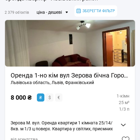
ЗБЕРЕГТИ ФІЛЬТР
ціна - дешеві
2 379 об'єктів
Оренда 1-но кім вул Зерова бічна Городоцка район Скрині
Львівська область, Львів, Франківський
1-кімн
8 000 ₴
₴
$
€
25 м²
1/3 п
Зерова М. вул. Оренда квартири 1 кімната 25/14/
8кв. м 1/3 ц поверх. Квартира у світлих, приємних
тонах. У кімнаті диван шафа, столик. світла кухня з
від агентства