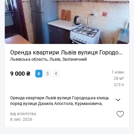
Оренда квартири Львів вулиця Городоцька
Львівська область, Львів, Залізничний
1-кімн
9 000 ₴
₴
$
€
28 м²
2/3 п
Оренда квартири Львів вулиця Городоцька кінець
поряд вулиця Данила Апостола, Курмановича,
Ряшівська, Патона. Квартира з сучасним своїм
від агентства
опаленням та підігрів води на газ та електрику,
8 лип. 2026
меблі, холодильник, пральна машина автомат.
Поруч магазини, супермаркети, Епіцентр, зупинки
маршрутного транспорту, без сп.