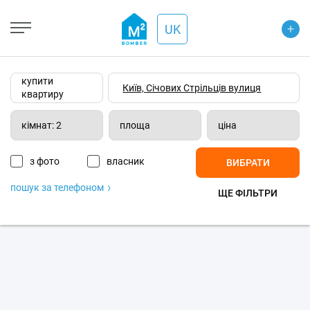
+
Open Street
+
UK
−
Wiki-карта
Супутник
Транспорт
купити
квартиру
кімнат: 2
площа
ціна
з фото
власник
ВИБРАТИ
пошук за телефоном
ЩЕ ФІЛЬТРИ