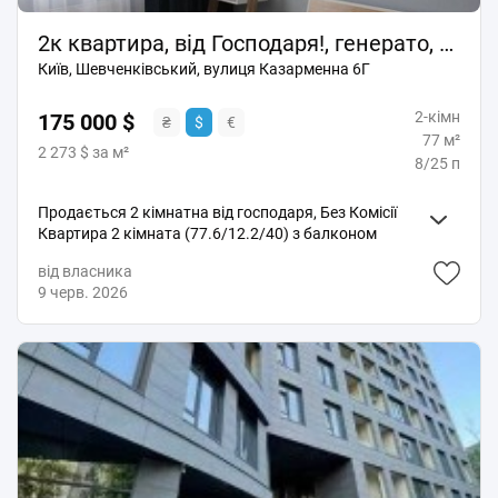
2к квартира, від Господаря!, генерато, ЖК ЛІДЕР, 8 п, роздільні кімнати
Київ, Шевченківський, вулиця Казарменна 6Г
2-кімн
175 000 $
₴
$
€
77 м²
2 273 $ за м²
8/25 п
Продається 2 кімнатна від господаря, Без Комісії
Квартира 2 кімната (77.6/12.2/40) з балконом
Квартира ЖК ЛІДЕР у житловому комплексі БІЗНЕС-
від власника
КЛАСУ ( Казарменна, 6Г). Повністю обладнана
9 черв. 2026
меблями та побутовою технікою (посудомийна та
пральна машини, духовка, телевізор з індукційною
плитою, бойлер, мікрохвильова піч), кухня, спальня,
вітальня, дві гардеробні кімнати, розвинена
інфраструктура, парковка гостьова В будинку
працює ліфт та отоплення під час відключень світла.
Вода також завжди є