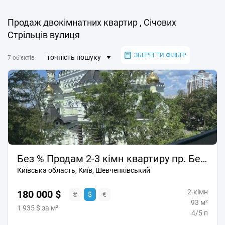
Продаж двокімнатних квартир , Січових
Стрільців вулиця
ЗБЕРЕГТИ ФІЛЬТР
точність пошуку
7 об'єктів
Без % Продам 2-3 кімн квартиру пр. Бехтерівський 13А Січових Стрільців
Київська область, Київ, Шевченківський
2-кімн
180 000 $
₴
$
€
93 м²
1 935 $ за м²
4/5 п