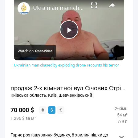
×
Ukrainian man chased by exploding drone recounts his terror
Play
Watch on
Video
Ukrainian man chased by exploding drone recounts his terror
продаж 2-х кімнатноі вул Січових Стрільців (Артема) 70 7/9 пов
Київська область, Київ, Шевченківський
2-кімн
70 000 $
₴
$
€
54 м²
1 296 $ за м²
7/9 п
Гарне розташування будинку, 8 хвилин пішки до