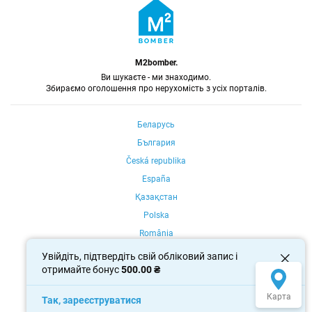
M2bomber.
Ви шукаєте - ми знаходимо.
Збираємо оголошення про нерухомість з усіх порталів.
Беларусь
България
Česká republika
España
Қазақстан
Polska
România
Portugal
Увійдіть, підтвердіть свій обліковий запис і
отримайте бонус
500.00 ₴
Россия
Україна
Карта
Так, зареєструватися
Oʻzbekiston