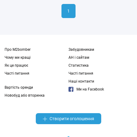
1
Про M2bomber
Забудовникам
Чому ми кращі
АН і сайтам
Як це працює
Статистика
Часті питання
Часті питання
Наші контакти
Вартість оренди
Ми на Facebook
Новобуд або вторинка
Створити оголошення