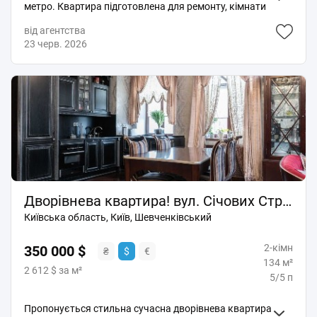
метро. Квартира підготовлена для ремонту, кімнати
окремі. В будинку розпочато реставраційні роботи.
від агентства
23 черв. 2026
Дворівнева квартира! вул. Січових Стрільців (Артема), 10
Київська область, Київ, Шевченківський
2-кімн
350 000 $
₴
$
€
134 м²
2 612 $ за м²
5/5 п
Пропонується стильна сучасна дворівнева квартира