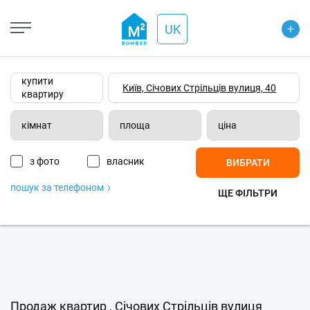
+
Open Street
+
UK
−
Wiki-карта
Супутник
Транспорт
купити
квартиру
кімнат
площа
ціна
з фото
власник
ВИБРАТИ
пошук за телефоном
ЩЕ ФІЛЬТРИ
Продаж квартир , Січових Стрільців вулиця