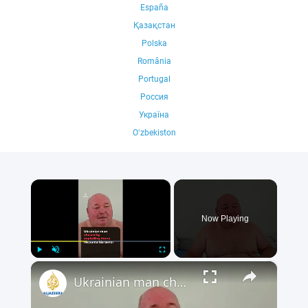
España
Қазақстан
Polska
România
Portugal
Россия
Україна
Oʻzbekiston
×
Now Playing
×
Play
Unmute
Fullscreen
Ukrainian man chased by exploding drone recounts his terror