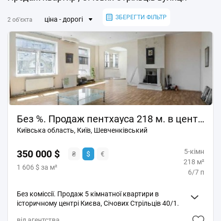
ЗБЕРЕГТИ ФІЛЬТР
ціна - дорогі
2 об'єкта
Без %. Продаж пентхауса 218 м. в центрі Киева Січових Стрільців 40.
Київська область, Київ, Шевченківський
5-кімн
350 000 $
₴
$
€
218 м²
1 606 $ за м²
6/7 п
Без коміссії. Продаж 5 кімнатної квартири в
історичному центрі Києва, Січових Стрільців 40/1.
Двох рівневий пентхаус 218 м. кв. (6/7 поверхи) у
від агентства