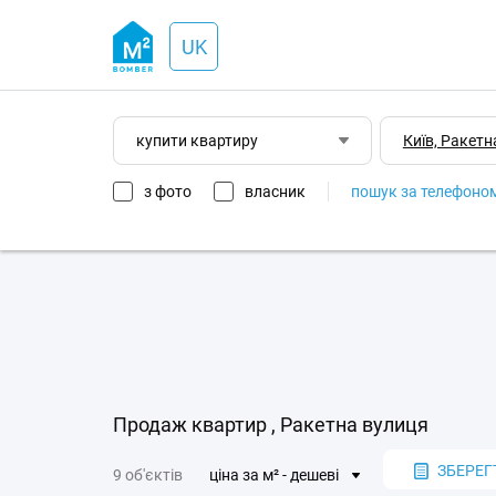
UK
купити квартиру
з фото
власник
пошук за телефоно
Продаж квартир , Ракетна вулиця
ЗБЕРЕГ
9 об'єктів
ціна за м² - дешеві