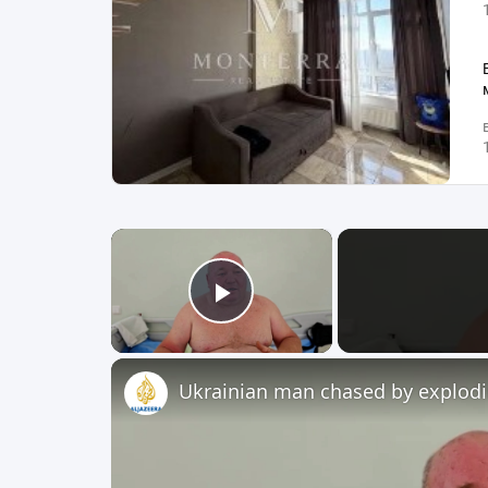
×
Play Video