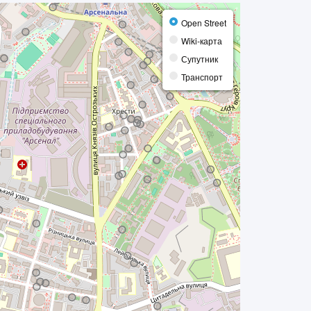
Open Street
Wiki-карта
Супутник
Транспорт