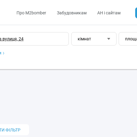
Про M2bomber
Забудовникам
АН і сайтам
кімнат
площ
м
ТИ ФІЛЬТР