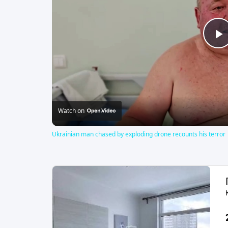
P
V
Watch on
Ukrainian man chased by exploding drone recounts his terror