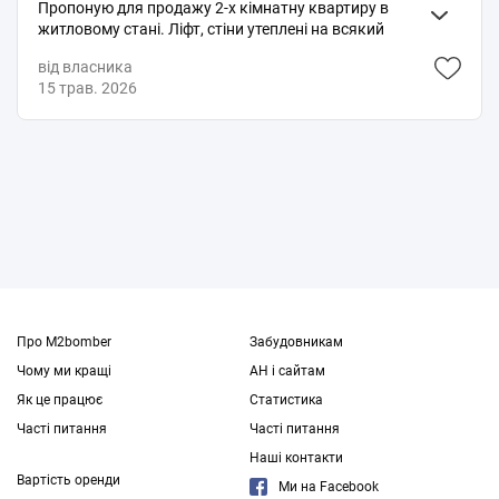
Пропоную для продажу 2-х кімнатну квартиру в
житловому стані. Ліфт, стіни утеплені на всякий
випадок. Зручна транспортна розв'язка в любий
від власника
куточок Києва. Комунікації замінені, невисокі
15 трав. 2026
комунальні платежі. Навколо зелена територія,
супермаркети, спорт стадіон. Документам більше 3
років. Оформлення без довіреностей. Можливий
торг, тільки готівкою, оплата криптою можлива.
Локація - м. КИЇВ, бульв. Я. Гашека 7А також
пропозиція включає всю техніку та меблі, а також
ще один балкон.
Про M2bomber
Забудовникам
Чому ми кращі
АН і сайтам
Як це працює
Статистика
Часті питання
Часті питання
Наші контакти
Вартість оренди
Ми на Facebook