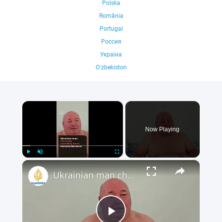
Polska
România
Portugal
Россия
Україна
Oʻzbekiston
×
Now Playing
×
Play
Unmute
Fullscreen
Ukrainian man chased by exploding drone recounts his terror