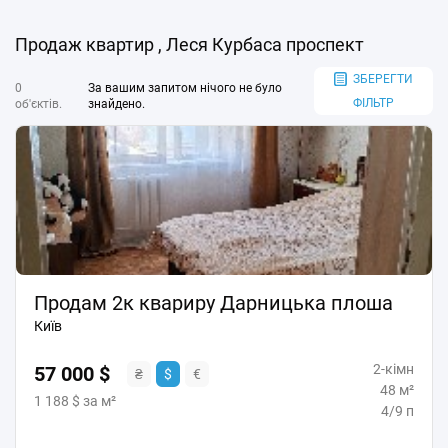
Продаж квартир , Леся Курбаса проспект
ЗБЕРЕГТИ
0
За вашим запитом нічого не було
ФІЛЬТР
об'єктів.
знайдено.
Продам 2к квариру Дарницька плоша
Київ
2-кімн
57 000 $
₴
$
€
48 м²
1 188 $ за м²
4/9 п