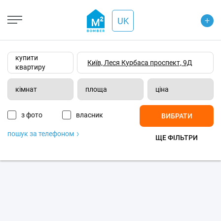
+
Open Street
+
UK
−
Wiki-карта
Супутник
Транспорт
купити
квартиру
кімнат
площа
ціна
з фото
власник
ВИБРАТИ
пошук за телефоном
ЩЕ ФІЛЬТРИ