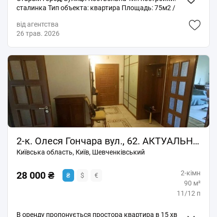
сталинка Тип объекта: квартира Площадь: 75м2 /
34м2 / 12м2 Этаж / Этажность: 5 / 7 Тип стен: кирпич
від агентства
Ремонт: косметический Объект SL-061752
26 трав. 2026
2-к. Олеся Гончара вул., 62. АКТУАЛЬНО.
Київська область, Київ, Шевченківський
2-кімн
28 000 ₴
₴
$
€
90 м²
11/12 п
В оренду пропонується простора квартира в 15 хв