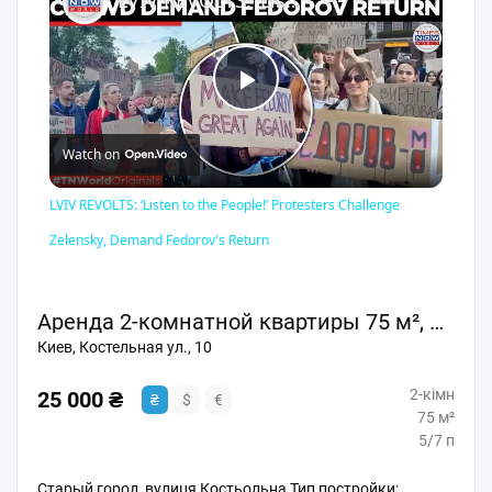
LVIV REVOLTS: ‘Listen to the People!’ Protesters Challenge Zelensky, Demand Fedorov's Return
Play
Watch on
Video
LVIV REVOLTS: ‘Listen to the People!’ Protesters Challenge
Zelensky, Demand Fedorov's Return
Аренда 2-комнатной квартиры 75 м², Костельная ул., 10
Киев, Костельная ул., 10
2-кімн
25 000 ₴
₴
$
€
75 м²
5/7 п
Старый город, вулиця Костьольна Тип постройки: