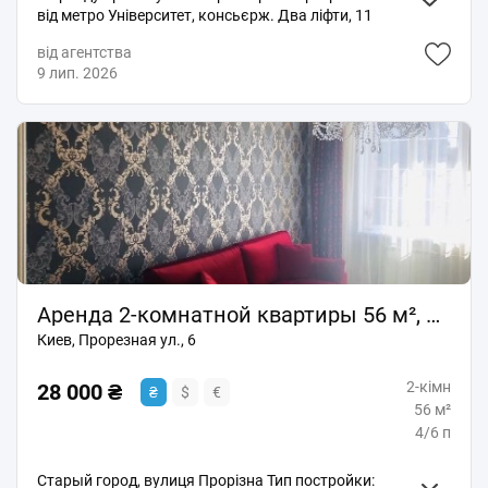
від метро Університет, консьєрж. Два ліфти, 11
поверх (будинок 12 поверхів), 2 санвузли, пральна
від агентства
машина, посудомийна машина, місце на балконі для
9 лип. 2026
сушіння білизни, зал, спальня, бойлер, кондиціонери.
Аренда 2-комнатной квартиры 56 м², Прорезная ул., 6
Киев, Прорезная ул., 6
2-кімн
28 000 ₴
₴
$
€
56 м²
4/6 п
Старый город, вулиця Прорізна Тип постройки: