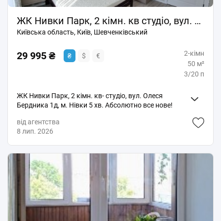
ЖК Нивки Парк, 2 кімн. кв студіо, вул. Олеся Бердника 1д, м. Нівки 5 хв.
Київська область, Київ, Шевченківський
2-кімн
29 995 ₴
₴
$
€
50 м²
3/20 п
ЖК Нивки Парк, 2 кімн. кв- студіо, вул. Олеся
Бердника 1д, м. Нівки 5 хв. Абсолютно все нове!
Вбудована кухня, вся побутова техніка,
від агентства
посудомийна машина, холодильник, пральна
8 лип. 2026
машина, кондиціонер, є ТВ ( на фото не видно)
бойлер. Окремо є гардеробна кімната. Спальня з
двох-спальним ліжком, шафа. Чудова
інфраструктура, закрита територія, на території
Сільпо, кав'ярні, ресторани, аптеки, салони краси.
Поруч є McDonald's, медичний центр. Метро Нівки 5
хв пішки