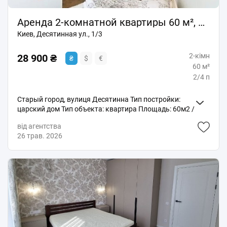
для життя споживчі місця, відомі заклади культури,
туристичні маршрути. Метро Золоті ворота - 15хв.
Аренда 2-комнатной квартиры 60 м², Десятинная ул., 1/3
пішки
Киев, Десятинная ул., 1/3
2-кімн
28 900 ₴
₴
$
€
60 м²
2/4 п
Старый город, вулиця Десятинна Тип постройки:
царский дом Тип объекта: квартира Площадь: 60м2 /
35м2 / 15м2 Этаж / Этажность: 2 / 4 Тип стен: кирпич
від агентства
Ремонт: капитальный ремонт Объект SL-061617
26 трав. 2026