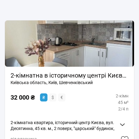
2-кімнатна в історичному центрі Києва (безпечна, затишна).
Київська область, Київ, Шевченківський
2-кімн
32 000 ₴
₴
$
€
45 м²
2/4 п
2-кімнатна квартира, історичний центр Києва, вул.
Десятинна, 45 кв. м., 2 поверх, "царський" будинок,
висота стелі 3.6 м, ремонт. Тихе затишне місце, поруч