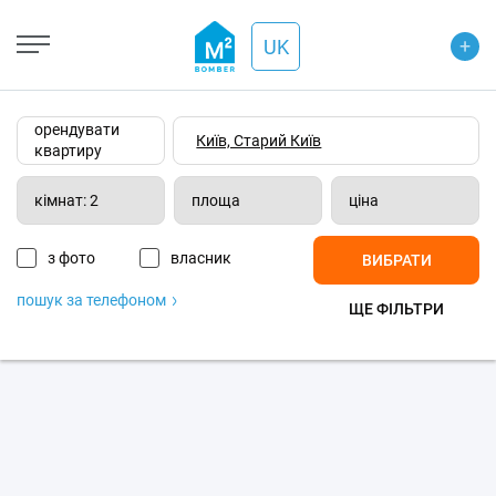
+
Open Street
+
UK
−
Wiki-карта
Супутник
Транспорт
орендувати
квартиру
кімнат: 2
площа
ціна
з фото
власник
ВИБРАТИ
пошук за телефоном
ЩЕ ФІЛЬТРИ