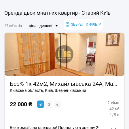
Оренда двокімнатних квартир - Старий Київ
ЗБЕРЕГТИ ФІЛЬТР
ціна - дешеві
27 об'єктів
Без% 1к 42м2, Михайлывська 24А, Майдан Незалежності, Центр, Велика Житомирська
Київська область, Київ, Шевченківський
2-кімн
22 000 ₴
₴
$
€
42 м²
1/5 п
Без комісії для орендаря! Пропоную в оренду 2-