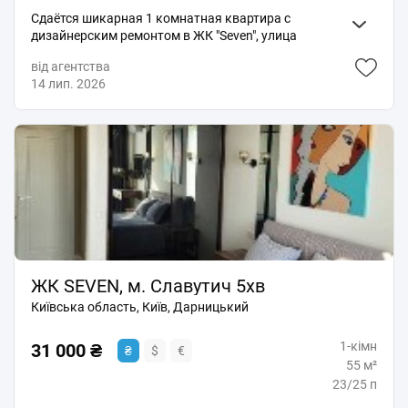
Сдаётся шикарная 1 комнатная квартира с
дизайнерским ремонтом в ЖК "Seven", улица
Днепровская Набережная 16Г, ЖК Seven, метро
від агентства
Осокорки. Квартира полностью меблированная,
14 лип. 2026
оборудована абсолютно всей техникой: встроенная
кухня, два кондиционера, два телевизора плазмы с
smart TV, холодильник, посудомоечная машина,
стиральная машина, электроплита+духовка,
микроволновая печь, электрочайник, шкаф-купе,
двухспальная кровать, диван, бойлер, балкон
застеклен, WI-FI+роутер, ЛЭД ТВ, престижный дом.
Очень теплая и уютная квартира. УСТАНОВЛЕНЫ
ИНДИВИДУАЛЬНЫЕ СЧЕТЧИКИ ОТОПЛЕНИЕ. В
САМОМ ДОМЕ УСТАНОВЛЕН ГЕНЕРАТОР, КОГДА НЕТ
СВЕТА РАБОТАЮТ ЛИФТЫ, ВОДА ХОЛОДНАЯ,
ОТОПЛЕНИЕ И ИНТЕРНЕТ - ЕСТЬ ВСЕГДА! Вся
ЖК SEVEN, м. Славутич 5хв
инфраструктура: в 3-х минутах ходьбы метро
Київська область, Київ, Дарницький
"Осокорки", супермаркеты Ciльпо, АТБ, Novus,
наземный паркинг, фитнес-центры, Sport Life,
1-кімн
рестораны, ТРЦ "River Mall", "Аркадия", кафешки,
31 000 ₴
₴
$
€
аптеки, банки, салон красоты и т. д. Сдаём
55 м²
порядочным и ответственным людям! По всем
23/25 п
вопросам обращаться по телефону, в личных