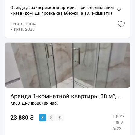
опалення та водопостачання, а також дозволить
Оренда дизайнерської квартири з приголомшливим
провести перегляд навіть при відключеннях світла.
краєвидом! Дніпровська набережна 18. 1-кімнатна
Ну і звісно це ОСОКОРКИ! В пішій доступності від
47 м. кв. 21 поверх. Будинок з генератором, є ліфт,
будинку Ви знайдете магазини та супермаркети на
від агентства
вода та опалення при відключеннях. Окрема
будь який смак, торгівельні центри, гіпермаркети,
7 трав. 2026
спальня з лоджією. Вся необхідна побутова техніка,
спортзали, дитячі майданчики, студії фітнесу і краси.
та меблі найкращих виробників. Ремонт робився
Прогулянка до метро займає 5-7 хвилин.
для себе, дуже ніжна кольорова гамма, стильний
Переглянути квартиру можна в зручний для вас час,
сучасний дизайн та комфорт. Продумана кожен
за попередньою домовленістю. Телефонуйте чи
куточок простору. Чекаємо охайного,
пишіть, з радістю відповімо на всі Ваші запитання.
відповідального орендаря, довгостроково. У ЖК є
Вартість оренди 27.000 грн + ком. пос. Додатково
все необхідне для життя. Поруч в 3-5 хв пішки ст.
треба залог. Рієлтор 60%
м.Осокорки. Без комісії для орендаря. З ріелторами
співпрацюю, але прохання НЕ дублювати рекламу.
Аренда 1-комнатной квартиры 38 м², Днепровская наб.
Киев, Днепровская наб.
1-кімн
23 880 ₴
₴
$
€
38 м²
6/23 п