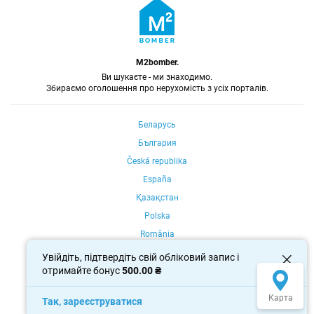
M2bomber.
Ви шукаєте - ми знаходимо.
Збираємо оголошення про нерухомість з усіх порталів.
Беларусь
България
Česká republika
España
Қазақстан
Polska
România
Portugal
Увійдіть, підтвердіть свій обліковий запис і
отримайте бонус
500.00 ₴
Россия
Україна
Карта
Так, зареєструватися
Oʻzbekiston