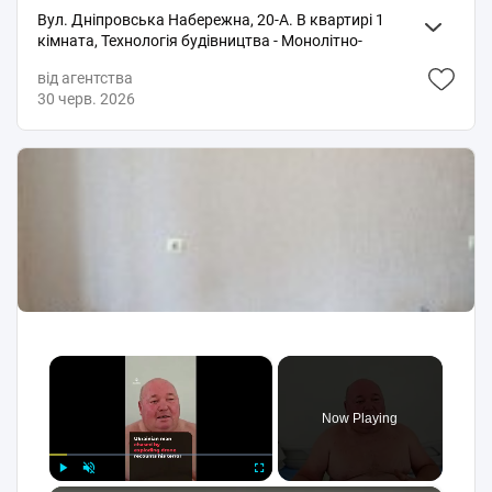
сообщениях телеграм и вайбер не отвечаю!
Вул. Дніпровська Набережна, 20-А. В квартирі 1
Комиссия 50% ОГРОМНАЯ просьба риэлторам и
кімната, Технологія будівництва - Монолітно-
агентствам не беспокоить!
каркасна. Вид з вікон на ріку. Планування кімнат
від агентства
Роздільне. Кухонна плита електрична. В квартирі 2
30 черв. 2026
роздільних санвузла, Туалет/ванна. Є балкон. Вікна
металопластикові. В квартирі є. Загальний стан
квартири - З ремонтом. Охорона, Консьєрж. Поруч є
розважальні заклади, супермаркет, річка/озеро,
зупинки. Працює без світла - резервне живлення в
будинку (генератори). Комунальні оплачує орендар.
Комісії за послуги 50 %. Ідеальні орендарі для нас: 1-2
особи без тварин.
×
Now Playing
Play
Unmute
Fullscreen