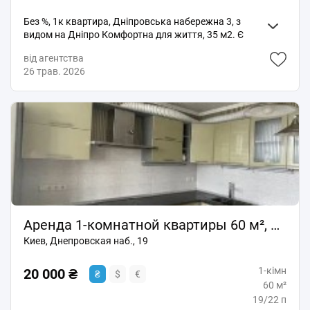
Без %, 1к квартира, Дніпровська набережна 3, з
видом на Дніпро Комфортна для життя, 35 м2. Є
балкон. З меблями та технікою. Для речей дві шафи-
від агентства
купе, в кімнаті і в коридорі. Пральна машина, 2
26 трав. 2026
кондиціонери, холодильник, телевізор. 13 поверх з
чудовим краєвидом з вікон на Дніпро. Тамбур на 3
квартири, сучасний великий ліфт. Цегляний будинок
(спецпроект). Одразу з будинку ви можете вийти і
прогулятись мальовничою набережною Дніпра.
Якщо трішки пройти в інший бік парк біля озера
Тельбін. Легкоатлетичний манеж з купою гуртків.
Торгівельно-офісний центр Silver Breeze, Сільпо,
фітнесклуб Energym. Школи, садочки, медичні
заклади все поруч. Багато транспорту, в тому числі і
в бік правого берега, Печерська. Ціна 11000 грн /
місяць, без % для орендаря. Маємо відеоогляд,
Аренда 1-комнатной квартиры 60 м², Днепровская наб., 19
надішлемо за запитом. Запрошуємо вас на перегляд,
Киев, Днепровская наб., 19
телефонуйте! Ексклюзивний представник власника:
АН Київське Море, вся наша нерухомість
1-кімн
ексклюзивна та без комісії для покупця / орендаря.
20 000 ₴
₴
$
€
Перетворюємо можливості на результат!
60 м²
19/22 п