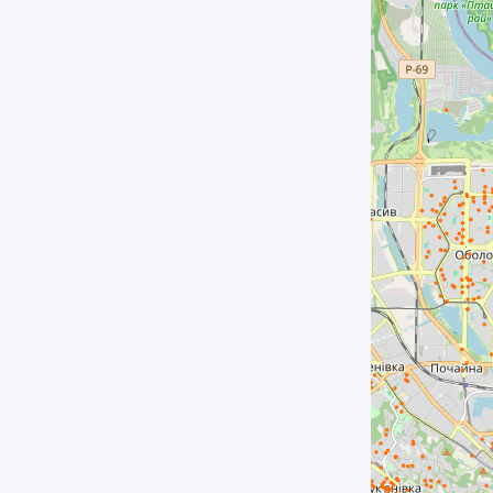
Дмитрієвська 46 Велика кількість
місць для зберігання речей Закритий
двір з шлагбаумом та зручним
паркуванням!