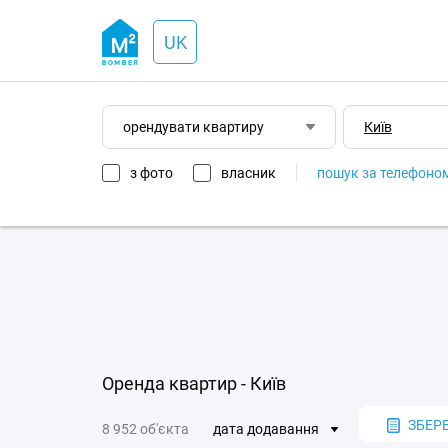
UK
орендувати квартиру
з фото
власник
пошук за телефоно
Оренда квартир - Київ
ЗБЕР
8 952 об'єкта
дата додавання