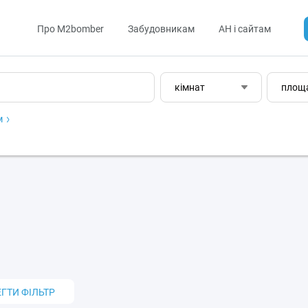
Про M2bomber
Забудовникам
АН і сайтам
кімнат
площ
м
ЕГТИ ФІЛЬТР