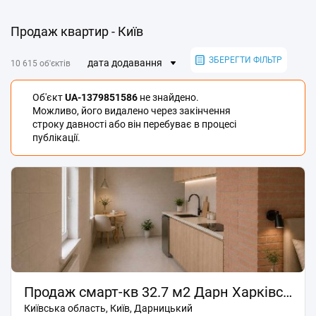
Продаж квартир - Київ
ЗБЕРЕГТИ ФІЛЬТР
дата додавання
10 615 об'єктів
Об'єкт
UA-1379851586
не знайдено.
Можливо, його видалено через закінчення
строку давності або він перебуває в процесі
публікації.
Продаж смарт-кв 32.7 м2 Дарн Харківська ЖК Лебединий Guest Housе з ремонтом Є оселя
Київська область, Київ, Дарницький