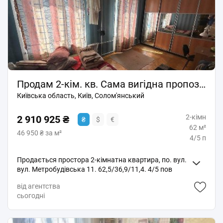
Продам 2-кім. кв. Сама вигідна пропозиція.
Київська область, Київ, Солом'янський
2-кімн
2 910 925 ₴
₴
$
€
62 м²
46 950 ₴ за м²
4/5 п
Продається простора 2-кімнатна квартира, по. вул.
вул. Метробудівська 11. 62,5/36,9/11,4. 4/5 пов
висота стелі, м: 3.05. Сталінка. В квартирі
від агентства
залишається все. Переваги квартири.
сьогодні
П'ятиповерхівка, що зараз дуже зручно при
відключеннях, має газ. Цегляний, теплий будинок.
Централізоване опалення та водопостачання