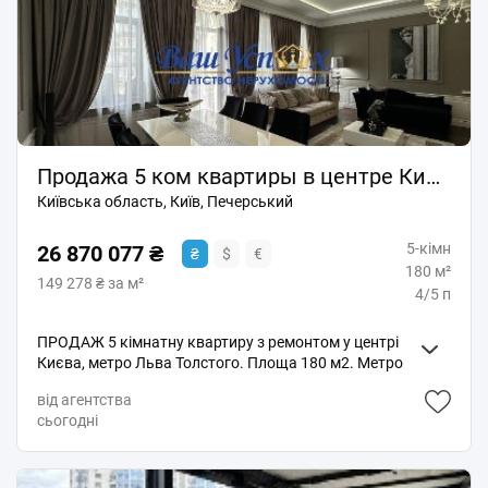
на перегляд!
Продажа 5 ком квартиры в центре Киева. Олимпийский стадион
Київська область, Київ, Печерський
5-кімн
26 870 077 ₴
₴
$
€
180 м²
149 278 ₴ за м²
4/5 п
ПРОДАЖ 5 кімнатну квартиру з ремонтом у центрі
Києва, метро Льва Толстого. Площа 180 м2. Метро
Олимпийское и Льва Толстого 5 мин. Четвертий
від агентства
поверх ( будинок без ліфта ) з високими стелями від
сьогодні
3 до 3.5 м, що створює відчуття простору і комфорту.
ВБУДИНКУ охайний п ід'їздом зі свіжим ремонтом,
який ПОКАЗУЕ приємне перше враження. У дворі ви
знайдете цегляний гараж та два паркомісця за