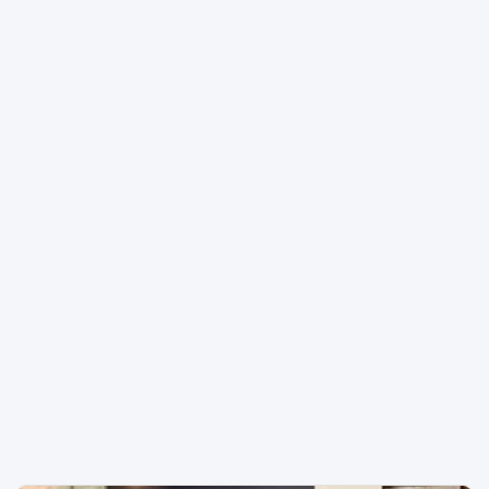
найбрудніші і найскладніші ремонтні роботи
виконані! Лишилось меблювати та можна жити!
Оперативний показ, телефонуйте в любий час! ID:
96568