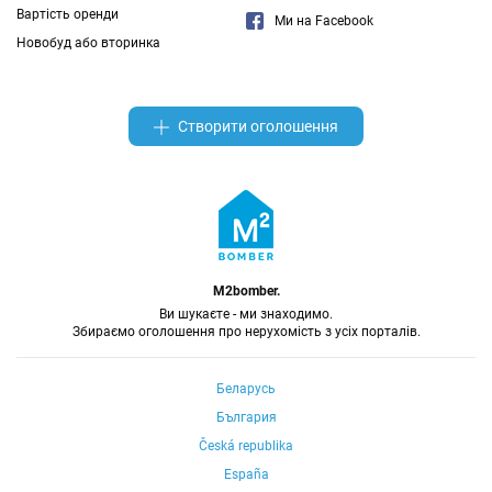
сучасна кухня, гостьовий санвузол та великі
Вартість оренди
вітражні вікна. На другому рівні - master-спальня з
Ми на Facebook
гардеробною та власним санвузлом, Стильне,
Новобуд або вторинка
статусне житло в одному з найкращих районів
Києва. У самому серці Києва на вас чекає
дворівневий простір площею 180 м², де панорама
міста стає частиною інтер'єру. Високі стелі 3,4 м,
Створити оголошення
великі вітражні вікна, простора вітальня, сучасна
кухня, приватна master-спальня з гардеробною та
санвузлом, створюють ідеальний баланс між
комфортом, стилем і функціональністю. Це більше,
ніж квартира - це стиль життя.
M2bomber.
Ви шукаєте - ми знаходимо.
Збираємо оголошення про нерухомість з усіх порталів.
Беларусь
България
Česká republika
España