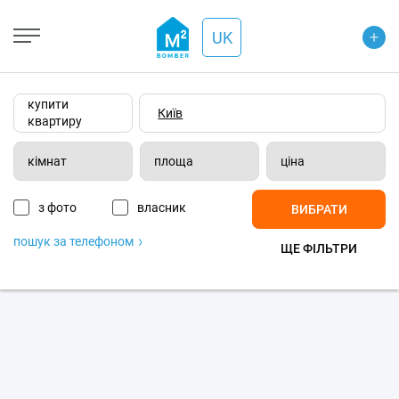
+
Open Street
+
UK
−
Wiki-карта
Супутник
Транспорт
купити
квартиру
кімнат
площа
ціна
з фото
власник
ВИБРАТИ
пошук за телефоном
ЩЕ ФІЛЬТРИ