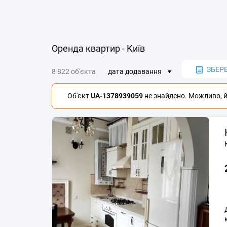
Оренда квартир - Київ
ЗБЕР
8 822 об'єкта
дата додавання
Об'єкт
UA-1378939059
не знайдено. Можливо, йо