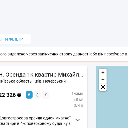
ЕГТИ ФІЛЬТР
го видалено через закінчення строку давності або він перебуває в п
+
Н. Оренда 1к квартир Михайла Бойчука вул. (Кіквідзе), 14-В
−
Київська область, Київ, Печерський
1-кімн
22 326 ₴
₴
$
€
38 м²
3/4 п
Довгострокова оренда однокімнатної
квартири в 4-х поверховому будинку з