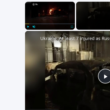
×
Play
Unmute
Fullscreen
P
V