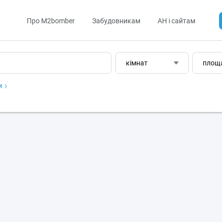
Про M2bomber
Забудовникам
АН і сайтам
кімнат
площ
м