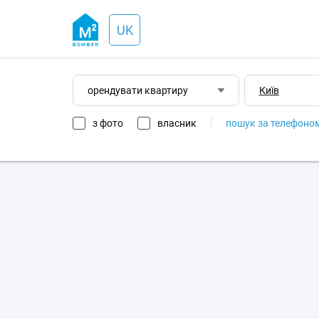
UK
орендувати квартиру
з фото
власник
пошук за телефоно