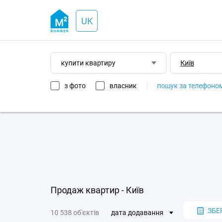
UK
купити квартиру
з фото
власник
пошук за телефоно
Продаж квартир - Київ
ЗБЕ
10 538 об'єктів
дата додавання