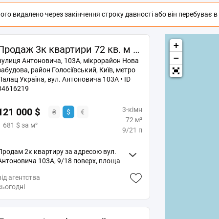
го видалено через закінчення строку давності або він перебуває в п
+
Продаж 3к квартири 72 кв. м на вул. Антоновича 103А • ID 34616219
−
вулиця Антоновича, 103А, мікрорайон Нова
забудова, район Голосіївський, Київ, метро
Палац Україна, вул. Антоновича 103А • ID
34616219
3-кімн
121 000 $
₴
$
€
72 м²
1 681 $ за м²
9/21 п
Продам 2к квартиру за адресою вул.
Антоновича 103А, 9/18 поверх, площа
81/45/13. Квартира в хорошому стані,
від агентства
укомплектована меблями та технікою
сьогодні
необхідною для комфортного
проживання, дві засклені лоджії. чудове
місцерозташування, центр міста, поруч
метро Палац Україна, торгові центри,