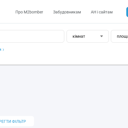
Про M2bomber
Забудовникам
АН і сайтам
кімнат
площ
м
РЕГТИ ФІЛЬТР