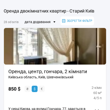
Оренда двокімнатних квартир - Старий Київ
ЗБЕРЕГТИ ФІЛЬТР
дата додавання
28 об'єктів
Оренда, центр, гончара, 2 кімнати
Київська область, Київ, Шевченківський
2-кімн
850 $
₴
$
€
60 м²
4/5 п
У серці Києва, на вулиці Гончара, 77, здається в