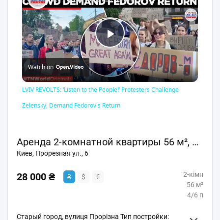
Play
Watch on
Video
LVIV REVOLTS: ‘Listen to the People!’ Protesters Challenge
Zelensky, Demand Fedorov's Return
Аренда 2-комнатной квартиры 56 м², Прорезная ул., 6
Киев, Прорезная ул., 6
2-кімн
28 000 ₴
₴
$
€
56 м²
4/6 п
Старый город, вулиця Прорізна Тип постройки: