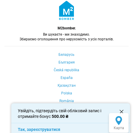
M2bomber.
Ви шукаєте - ми знаходимо.
Збираємо оголошення про нерухомість з усіх порталів.
Беларусь
България
Česká republika
España
Қазақстан
Polska
România
Portugal
Увійдіть, підтвердіть свій обліковий запис і
отримайте бонус
500.00 ₴
Россия
Україна
Карта
Так, зареєструватися
Oʻzbekiston