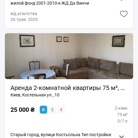
спокою, зручну логістику та власне місце для авто.
жилой фонд 2001-2010-е ЖД Да Винчи
Телефонуйте або пишіть у месенджер, домовимось
про перегляд у зручний для вас час. " пропозиція від
від агентства
рієлтора 50% комісія
26 трав. 2026
Аренда 2-комнатной квартиры 75 м², Костельная ул., 10
Киев, Костельная ул., 10
2-кімн
25 000 ₴
₴
$
€
75 м²
5/7 п
Старый город, вулиця Костьольна Тип постройки: