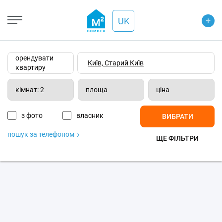
+
Open Street
+
UK
−
Wiki-карта
Супутник
Транспорт
орендувати
квартиру
кімнат: 2
площа
ціна
з фото
власник
ВИБРАТИ
пошук за телефоном
ЩЕ ФІЛЬТРИ