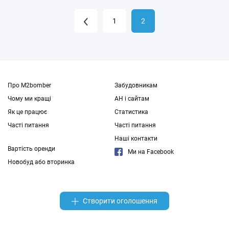
1
2
Про M2bomber
Забудовникам
Чому ми кращі
АН і сайтам
Як це працює
Статистика
Часті питання
Часті питання
Наші контакти
Вартість оренди
Ми на Facebook
Новобуд або вторинка
Створити оголошення