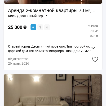
Аренда 2-комнатной квартиры 70 м², Десятинный пер., 7
Киев, Десятинный пер., 7
2-кімн
25 000 ₴
₴
$
€
70 м²
3/3 п
Старый город, Десятинний провулок Тип постройки:
царский дом Тип объекта: квартира Площадь: 70м2 /
40м2 / 14м2 Этаж / Этажность: 3 / 3 Тип стен: кирпич
від агентства
Ремонт: капитальный ремонт Объект SL-061717
26 трав. 2026