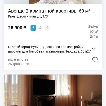
Аренда 2-комнатной квартиры 60 м², Десятинная ул., 1/3
Киев, Десятинная ул., 1/3
2-кімн
28 900 ₴
₴
$
€
60 м²
2/4 п
Старый город, вулиця Десятинна Тип постройки:
царский дом Тип объекта: квартира Площадь: 60м2 /
35м2 / 15м2 Этаж / Этажность: 2 / 4 Тип стен: кирпич
від агентства
Ремонт: капитальный ремонт Объект SL-061617
26 трав. 2026