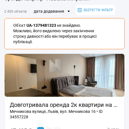
ЗБЕРЕГТИ ФІЛЬТР
дата додавання
2 430 об'єктів
Об'єкт
UA-1379481323
не знайдено.
Можливо, його видалено через закінчення
строку давності або він перебуває в процесі
публікації.
Довготривала оренда 2к квартири на вул. Мечникова 16 • ID 34557228
Мечникова вулиця, Львів, вул. Мечникова 16 • ID
34557228