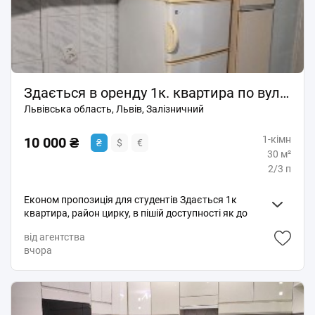
Підземний паркінг. Поруч супермаркет "Близенько",
міні-маркети, нова пошта, зупинка громадського
транспорту. Без тварин. +КП. БС.
Здається в оренду 1к. квартира по вул. Городоцька район цирку
Львівська область, Львів, Залізничний
1-кімн
10 000 ₴
₴
$
€
30 м²
2/3 п
Економ пропозиція для студентів Здається 1к
квартира, район цирку, в пішій доступності як до
політехніки так і до університету Франка. Є всі
від агентства
необхідні меблі та побутова техніка, опалення пічне.
вчора
Стан середній, без ремонтів. Беруть всіх. Без СП
05******41