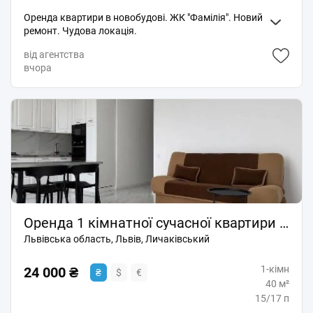
Оренда квартири в новобудові. ЖК "Фамілія". Новий
ремонт. Чудова локація.
від агентства
вчора
Оренда 1 кімнатної сучасної квартири ЖК Щасливий вул. Бігова
Львівська область, Львів, Личаківський
1-кімн
24 000 ₴
₴
$
€
40 м²
15/17 п