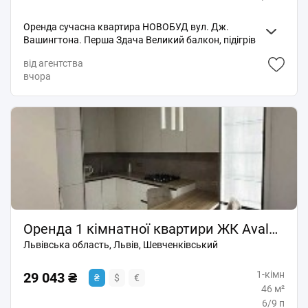
Оренда сучасна квартира НОВОБУД вул. Дж.
Вашингтона. Перша Здача Великий балкон, підігрів
підлоги, посудомийна машина, пральна машина з
від агентства
сушкою КОД 2790
вчора
Оренда 1 кімнатної квартири ЖК Avalon Flex вул. Топольна
Львівська область, Львів, Шевченківський
1-кімн
29 043 ₴
₴
$
€
46 м²
6/9 п