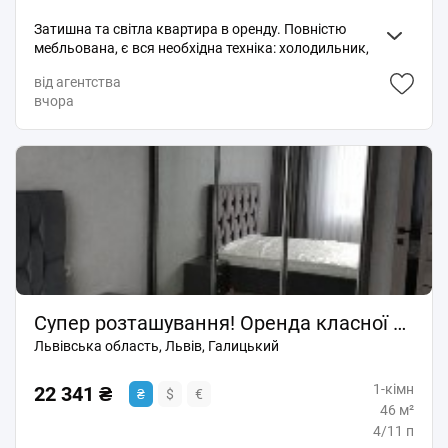
Затишна та світла квартира в оренду. Повністю
мебльована, є вся необхідна техніка: холодильник,
пральна машина, плита, Wi-Fi. Зручне розташування,
від агентства
поруч магазини, транспорт і парк. Ідеально
вчора
підходить для комфортного проживання однієї
людини або пари.
Супер розташування! Оренда класної 1 кім. новобудови в. Стрийська 45.
Львівська область, Львів, Галицький
1-кімн
22 341 ₴
₴
$
€
46 м²
4/11 п