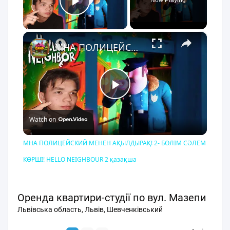
Now Playing
транспорту. Ціна: 600 $ + комунальні послуги Код:
Play Video
13337 Телефонуйте або пишіть - із задоволенням
організуємо перегляд!
×
МНА ПОЛИЦЕЙСКИЙ МЕНЕН АҚЫЛДЫРАҚ! 2- БӨЛІМ СӘЛЕМ КӨРШІ! HELLO NEIGHBOUR 2 қазақша
Play
Watch on
Video
МНА ПОЛИЦЕЙСКИЙ МЕНЕН АҚЫЛДЫРАҚ! 2- БӨЛІМ СӘЛЕМ
КӨРШІ! HELLO NEIGHBOUR 2 қазақша
Оренда квартири-студії по вул. Мазепи
Львівська область, Львів, Шевченківський