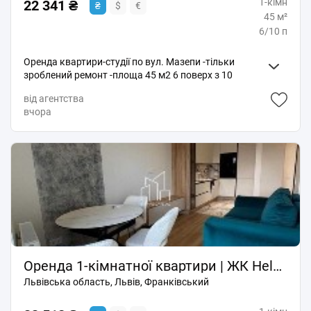
1-кімн
22 341 ₴
₴
$
€
45 м²
6/10 п
Оренда квартири-студії по вул. Мазепи -тільки
зроблений ремонт -площа 45 м2 6 поверх з 10
-розвинений район ціна 500 $ торг код: 10685
від агентства
вчора
Оренда 1-кімнатної квартири | ЖК Helga | вул. Княгині Ольги | Перша здача
Львівська область, Львів, Франківський