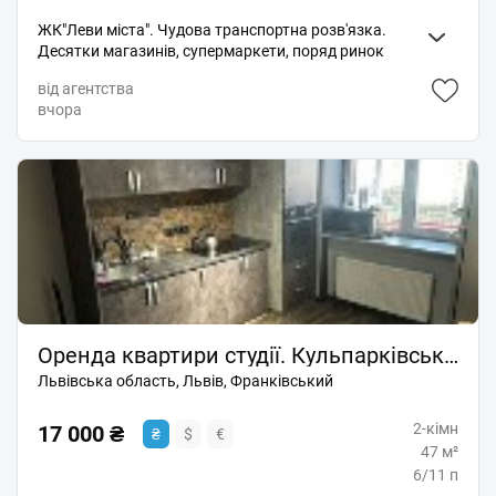
ЖК"Леви міста". Чудова транспортна розв'язка.
Десятки магазинів, супермаркети, поряд ринок
"Шувар". Квартира не кутова, тепла, сонячна Індив.
від агентства
опалення, газ котел. Додатково є ще електричний
вчора
бойлер. Євроремонт Підігрів підлоги. Нова
сантехніка, ванна. Сучасні меблі. 2 сп. ліжко нове,
вмонт. кухня. Гардеробна, балкон. Холодильник,
пральна машина, мхпіч, ел чайник. Без тварин. +КП.
Оренда квартири студії. Кульпарківська. Новобудова
Львівська область, Львів, Франківський
2-кімн
17 000 ₴
₴
$
€
47 м²
6/11 п