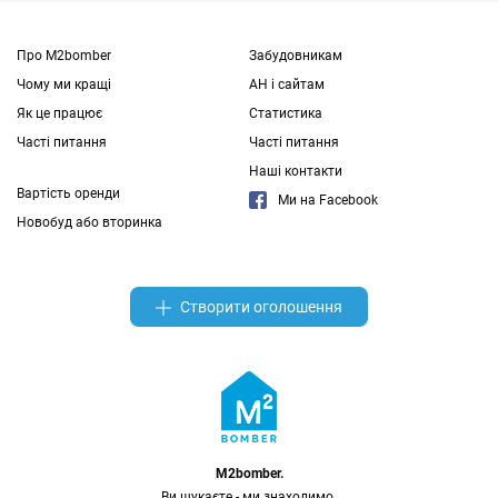
використовувати описи і фото на сторонніх
майданчиках під нашим іменем. )
Про M2bomber
Забудовникам
Чому ми кращі
АН і сайтам
Як це працює
Статистика
Часті питання
Часті питання
Наші контакти
Вартість оренди
Ми на Facebook
Новобуд або вторинка
Створити оголошення
M2bomber.
Ви шукаєте - ми знаходимо.