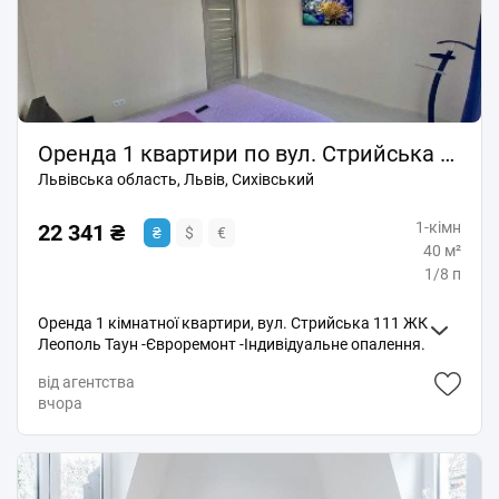
Оренда 1 квартири по вул. Стрийська ЖК Леополь Таун
Львівська область, Львів, Сихівський
1-кімн
22 341 ₴
₴
$
€
40 м²
1/8 п
Оренда 1 кімнатної квартири, вул. Стрийська 111 ЖК
Леополь Таун -Євроремонт -Індивідуальне опалення.
Новітня побутова техніка - ціна 500 доларів код: 3315
від агентства
вчора