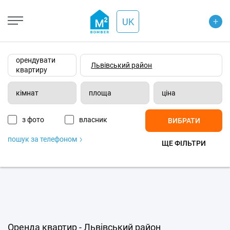
+
Open Street
+
UK
−
Wiki-карта
Супутник
Транспорт
орендувати
квартиру
кімнат
площа
ціна
з фото
власник
ВИБРАТИ
пошук за телефоном
ЩЕ ФІЛЬТРИ
Оренда квартир - Львівський район