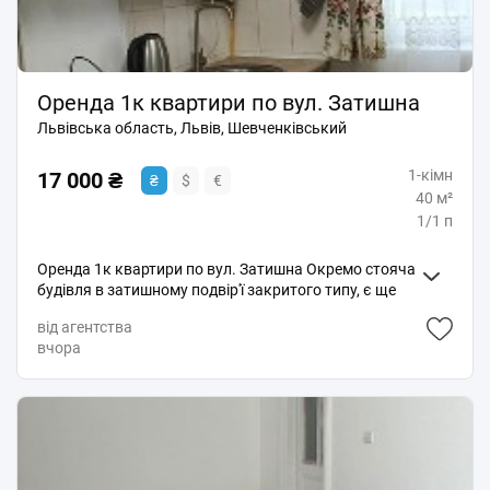
Оренда 1к квартири по вул. Затишна
Львівська область, Львів, Шевченківський
1-кімн
17 000 ₴
₴
$
€
40 м²
1/1 п
Оренда 1к квартири по вул. Затишна Окремо стояча
будівля в затишному подвір'ї закритого типу, є ще
своє подвір'я Поверх 1, площа 40 м. кв.
від агентства
Індивідуальне опалення Ізольована спальня
вчора
Затишний ремонт Декілька хвилин до костелу, пору
багато закладів та магазинів Вартість оренди 17 000
грн Код 3830 Звʼязок лише в телеграм mykolahos