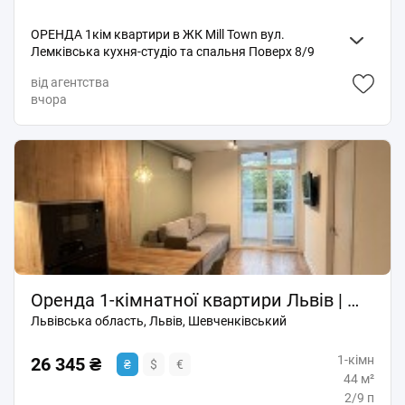
ОРЕНДА 1кім квартири в ЖК Mill Town вул.
Лемківська кухня-студіо та спальня Поверх 8/9
Площа 47 кв. м. Балкон Два кондиціонери.
від агентства
Опалення індивідуальне газовий котел.
вчора
Укомплектована усією необхідною побутовою
технікою. Осмос система питної води. До квартири є
паркомісце в підземному паркінгу з розеткою для
зарядки електрокару за окрему плату.
Оренда 1-кімнатної квартири Львів | ЖК Avalon Flex | вул. Топольна | Новобудова | Перша здача
Львівська область, Львів, Шевченківський
1-кімн
26 345 ₴
₴
$
€
44 м²
2/9 п