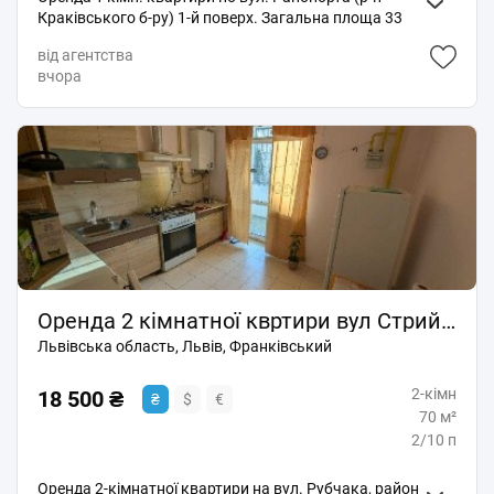
Краківського б-ру) 1-й поверх. Загальна площа 33
кв. м. Вхід в кухню. Чистенька. Житловий стан. Всі
від агентства
необхідні меблі та побутова техніка. Пічне опалення.
вчора
Вигоди окремо. Без тварин. Ціна 12 тис. грн. + КП.
Без СП
Оренда 2 кімнатної квртири вул Стрийська Рубчака
Львівська область, Львів, Франківський
2-кімн
18 500 ₴
₴
$
€
70 м²
2/10 п
Оренда 2-кімнатної квартири на вул. Рубчака, район