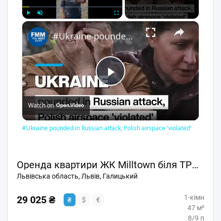
×
Play
Unmute
Fullscreen
#Ukraine pounded in Russian attack, Polish airspace 'violated'
Play
Watch on
Video
#Ukraine pounded in Russian attack, Polish airspace 'violated'
Оренда квартири ЖК Milltown біля ТРЦ Форум
Львівська область, Львів, Галицький
1-кімн
29 025 ₴
₴
$
€
47 м²
8/9 п