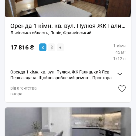
Оренда 1 кімн. кв. вул. Пулюя ЖК Галицький Лев, Новобудова. Перша здача!
Львівська область, Львів, Франківський
1-кімн
17 816 ₴
₴
$
€
45 м²
1/12 п
Оренда 1 кімн. кв. вул. Пулюя, ЖК Галицький Лев
Перша здача. Щойно зроблений ремонт. Простора
лоджія. Всі необхідні меблі і побутова техніка.
від агентства
Двоспальне ліжко. Відеодомофон, інтернет. В
вчора
будинку супермаркет Близенько, магазини,
ресторани. Розвинена інфраструктура, поруч ТРЦ
Victoria Gardens, зупинка громадського транспорту,
легко добратися в будь-який інший район Львова.
Без тваринок. Є відеоогляд, телефонуйте, скину.
Пропозиція від АН. БС. За детальною інформацією і
для огляду квартири телефонуйте.