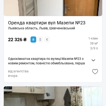
Оренда квартири вул Мазепи №23
Львівська область, Львів, Шевченківський
1-кімн
22 326 ₴
₴
$
€
38 м²
3/9 п
Однокімнатна квартира по вулиці Мазепи №23 з
новим ремонтом, повністю обмебльована, перша
здача. У квартирі є все необхідне, для комфортного
від агентства
життя: бойлер для гарячої води, мікрохвильва піч,
вчора
холодильник, пральна машина, порохотяг, телевізор
(в кімнаті, на кухні), велике двоспальне ліжко, диван,
кондиціонер, електро чайник.