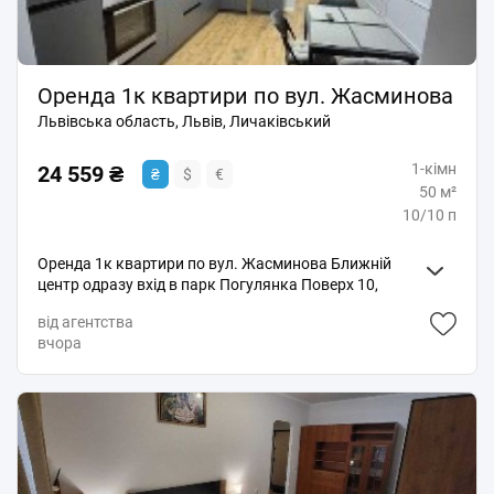
Оренда 1к квартири по вул. Жасминова
Львівська область, Львів, Личаківський
1-кімн
24 559 ₴
₴
$
€
50 м²
10/10 п
Оренда 1к квартири по вул. Жасминова Ближній
центр одразу вхід в парк Погулянка Поверх 10,
площа 50 м. кв Новобудова Ізольована спальня
від агентства
Лоджія Гардероб Індивідуальне опалення Сучасний
вчора
ремонт Телевізор, посудомийка Вартість оренди 550
доларів Код 3317 Без тварин Звʼязок лише в
телеграм mykolahos