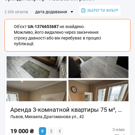
ЗБЕРЕГТИ ФІЛЬТР
дата додавання
2 359 об'єктів
Об'єкт
UA-1376653687
не знайдено.
Можливо, його видалено через закінчення
строку давності або він перебуває в процесі
публікації.
Аренда 3-комнатной квартиры 75 м², Михаила Драгоманова ул., 42
Львов, Михаила Драгоманова ул., 42
3-кімн
19 000 ₴
₴
$
€