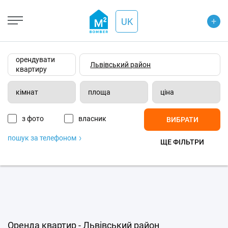
+
Open Street
+
UK
−
Wiki-карта
Супутник
Транспорт
орендувати
квартиру
кімнат
площа
ціна
з фото
власник
ВИБРАТИ
пошук за телефоном
ЩЕ ФІЛЬТРИ
Оренда квартир - Львівський район