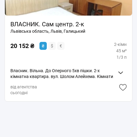
ВЛАСНИК. Сам центр. 2-к
Львівська область, Львів, Галицький
2-кімн
20 152 ₴
₴
$
€
45 м²
1/3 п
Власник. Вільна. До Оперного 5хв пішки. 2-х
кімнатна квартира. вул. Шолом Алейхема. Кімнати
ізольовані. Посудомийка, холодильник, ТВ, Пралка,
від агентства
WI-Fi. Можна з тваринками. Можна студентів Також
сьогодні
відправлю відео-огляд.