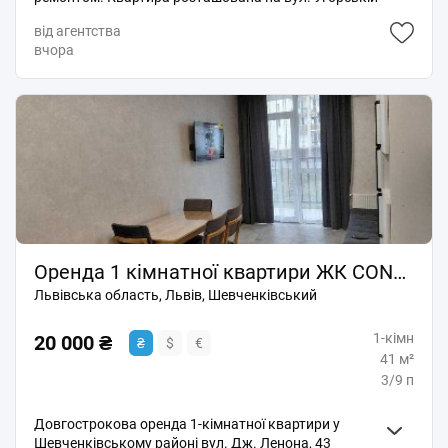
у ЖК " Софіївка". Район з добре розвиненою
від агентства
інфраструктурою, поруч мережа супермаркетів,
вчора
навчальні заклади, аптеки, кавярні, ресторани,
освітні заклади, салони краси. Квартира
складається із кухні- студії, та спальні. Автономне
опалення.
Оренда 1 кімнатної квартири ЖК CONTINENT ART вул. Джона Ленона
Львівська область, Львів, Шевченківський
1-кімн
20 000 ₴
₴
$
€
41 м²
3/9 п
Довгострокова оренда 1-кімнатної квартири у
Шевченківському районі вул. Дж. Ленона, 43