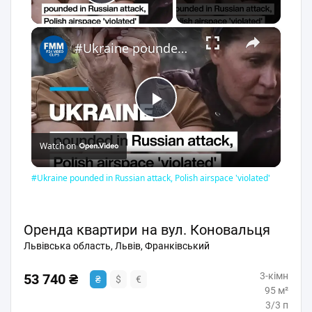
Play Video
×
#Ukraine pounded in Russian attack, Polish airspace 'violated'
Play
Watch on
Video
#Ukraine pounded in Russian attack, Polish airspace 'violated'
Оренда квартири на вул. Коновальця
Львівська область, Львів, Франківський
3-кімн
53 740 ₴
₴
$
€
95 м²
3/3 п