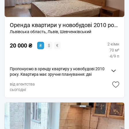
Оренда квартири у новобудові 2010 року
Львівська область, Львів, Шевченківський
2-кімн
20 000 ₴
₴
$
€
70 м²
4/9 п
Пропонуємо в оренду квартиру у новобудові 2010
року. Квартира має зручне планування: дві
ізольовані кімнати, простору кухню, велику ванну
від агентства
кімнату та лоджію. Житло світл та доглянуте.
сьогодні
Оснащене необхідними меблями та побутовою
технікою. Великі вікна забезпечують багато
природного світла, а затишний інтер'єр створює
комфортну атмосферу для проживання. Будинок
розташований у Шевченківському районі з добре
розвиненою інфраструктурою. Поруч магазини,
супермаркети, громадський транспорт, школи,