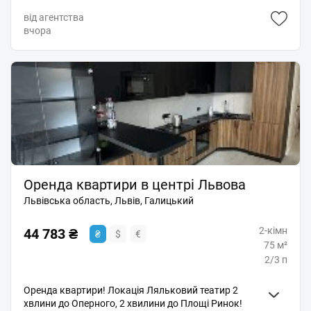
м² Площа кухні: 10 м² 3 поверх із 5 У квартирі є все
від агентства
необхідне для комфортного проживання: Меблі
вчора
Побутова техніка Wi-Fi Покази - за попередньою
домовленістю. Ціна: 16 000 грн/міс. За деталями
телефонуйте Юліана, АН Golden City.
Оренда квартири в центрі Львова
Львівська область, Львів, Галицький
2-кімн
44 783 ₴
₴
$
€
75 м²
2/3 п
Оренда квартири! Локація Ляльковий театир 2
хвлини до Оперного, 2 хвилини до Площі Ринок!