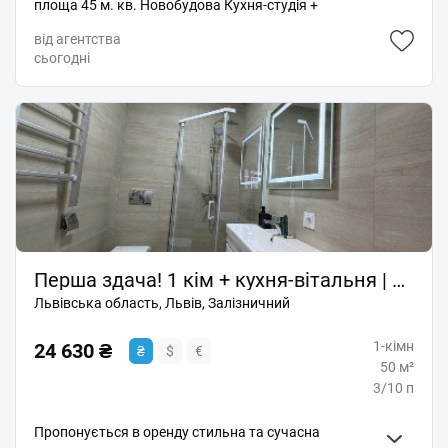
площа 45 м. кв. Новобудова Кухня-студія +
ізольована кімната Індивідуальне опалення, підігрів
від агентства
підлоги Затишний ремонт Всі меблі та техніка Дуже
сьогодні
тиха локація Вартість оренди 19 000 грн, торг Код
3825 Звʼязок лише в телеграм mykolahos
Перша здача! 1 кім + кухня-вітальня | ЖК Шенген | вул. Залізнична
Львівська область, Львів, Залізничний
1-кімн
24 630 ₴
₴
$
€
50 м²
3/10 п
Пропонується в оренду стильна та сучасна