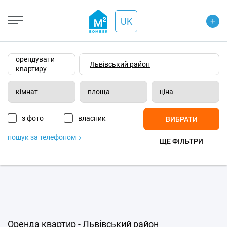
+
Open Street
+
UK
−
Wiki-карта
Супутник
Транспорт
орендувати
квартиру
кімнат
площа
ціна
з фото
власник
ВИБРАТИ
пошук за телефоном
ЩЕ ФІЛЬТРИ
Оренда квартир - Львівський район