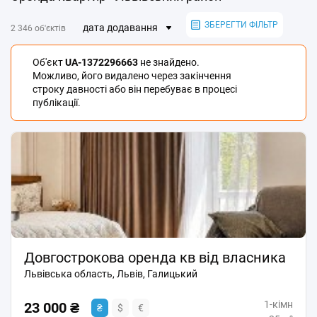
ЗБЕРЕГТИ ФІЛЬТР
дата додавання
2 346 об'єктів
Об'єкт
UA-1372296663
не знайдено.
Можливо, його видалено через закінчення
строку давності або він перебуває в процесі
публікації.
Довгострокова оренда кв від власника
Львівська область, Львів, Галицький
1-кімн
23 000 ₴
₴
$
€