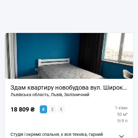
Здам квартиру новобудова вул. Широка -Роксолани
Львівська область, Львів, Залізничний
1-кімн
18 809 ₴
₴
$
€
50 м²
9/9 п
Студія і окремо спальня, є вся техніка, гарний