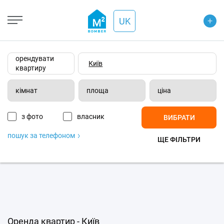
+
Open Street
+
UK
−
Wiki-карта
Супутник
Транспорт
орендувати
квартиру
кімнат
площа
ціна
з фото
власник
ВИБРАТИ
пошук за телефоном
ЩЕ ФІЛЬТРИ
Оренда квартир - Київ