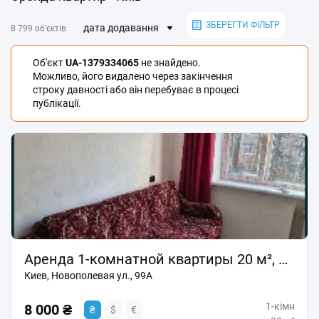
ЗБЕРЕГТИ ФІЛЬТР
дата додавання
8 799 об'єктів
Об'єкт
UA-1379334065
не знайдено.
Можливо, його видалено через закінчення
строку давності або він перебуває в процесі
публікації.
Аренда 1-комнатной квартиры 20 м², Новополевая ул., 99А
Киев, Новополевая ул., 99А
1-кімн
8 000 ₴
₴
$
€