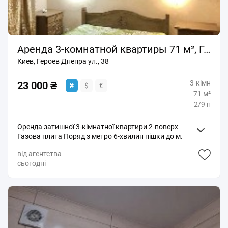
школа, дитячий садочок. Фото тільки зробили,
килими можна познімати. З тваринками не
візьмемо! В будинку 1 ліфт, при відключенні світла є
вода, опалення. 16000грн+ком. послуги Комісія 50%
Аренда 3-комнатной квартиры 71 м², Героев Днепра ул., 38
Киев, Героев Днепра ул., 38
3-кімн
23 000 ₴
₴
$
€
71 м²
2/9 п
Оренда затишної 3-кімнатної квартири 2-поверх
Газова плита Поряд з метро 6-хвилин пішки до м.
Г.Дніпра Метраж 71/41/8 Засклена лоджія Ухожений
від агентства
ремонт. Необхідна побутова техніка та меблі.
сьогодні
Чекаємо на охайних орендарів.