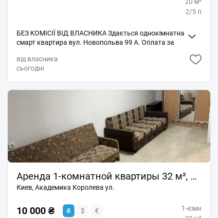
20 м²
2/5 п
БЕЗ КОМІСІЇ ВІД ВЛАСНИКА Здається однокімнатна
смарт квартира вул. Новопольва 99 А. Оплата за
перший та останній місяць! Загальна площа 20 м2,
від власника
БЕЗ балкона, 2 поверх В квартирі є: холодильник,
сьогодні
пральна машина Поруч зупинка транспорту, тихий
спальний район БЕЗ ТВАРИН
Аренда 1-комнатной квартиры 32 м², Академика Королева ул.
Киев, Академика Королева ул.
1-кімн
10 000 ₴
₴
$
€