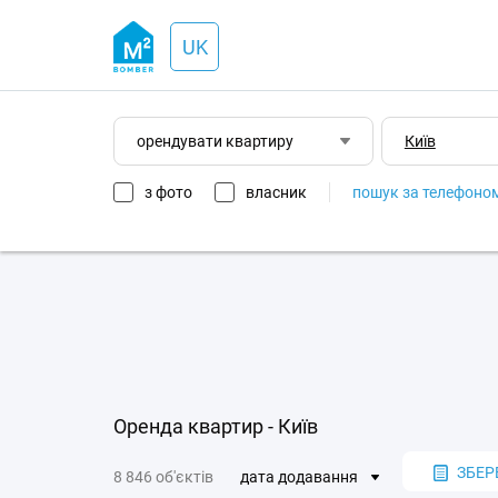
UK
орендувати квартиру
з фото
власник
пошук за телефоно
Оренда квартир - Київ
ЗБЕР
8 846 об'єктів
дата додавання