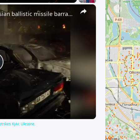
ремонтних робіт. Територія доглянута,
×
проживання комфортне та безпечне.
Ukraine: At least 7 injured as Russian ballistic missile barrage strikes Kyiv: Ukraine.
Чудове розташування: ЖК «Науковий»
знаходиться за адресою вул.
Петропавлівська, 40. До станції метро
Дорогожичі - лише 5 хвилин, а зупинка
громадського транспорту розташована
приблизно за 100 метрів від будинку.
Поруч супермаркет Novus, Нова пошта,
Укрпошта, магазини, кафе, парки,
медичні заклади, дитячі садочки та
lay
інша необхідна інфраструктура.
Перегляд можливий практично у будь-
який зручний для вас час за
ideo
попередньою домовленістю.
Телефонуйте вже сьогодні, щоб
домовитися про перегляд. Planet's Place
- професійний супровід оренди
нерухомості та лише актуальні
перевірені пропозиції.
strikes Kyiv: Ukraine.