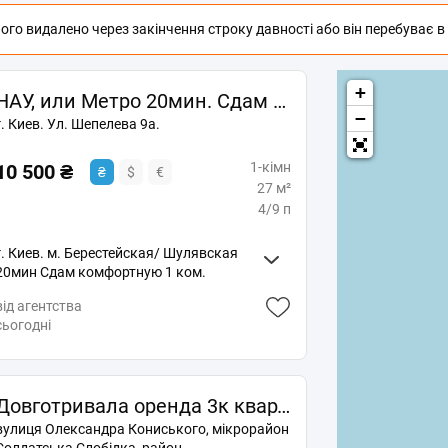
го видалено через закінчення строку давності або він перебуває в п
+
НАУ, или Метро 20мин. Сдам квартиру.
−
г. Киев. Ул. Шепелева 9а.
1-кімн
10 500 ₴
₴
$
€
27 м²
4/9 п
г. Киев. м. Берестейская/ Шулявская
20мин Сдам комфортную 1 ком.
квартиру, без балкона, с
від агентства
косметическим ремонтом,
сьогодні
необходимой мебелью и бытовой
техникой, в т. ч. газовая плита, за
10.500грн. + невысокие коммунальные.
Квартира чистая и уютная. В коридоре
Довготривала оренда 3к квартири на вул. Олександра Кониського 46/11 • ID 34626576
вместительный зеркальный шкаф/
купе, новая входная бронедверь. В
вулиця Олександра Кониського, мікрорайон
светлой комнате удобный раскладной