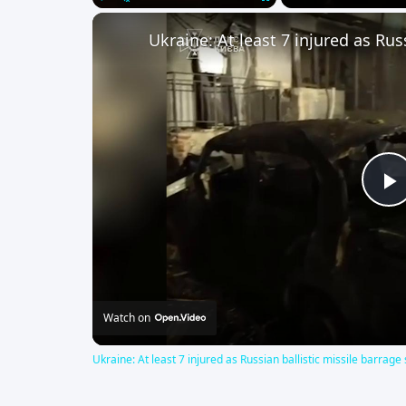
Play
Unmute
Fullscreen
P
V
Watch on
Ukraine: At least 7 injured as Russian ballistic missile barrage 