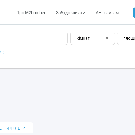
Про M2bomber
Забудовникам
АН і сайтам
кімнат
площ
м
ЕГТИ ФІЛЬТР