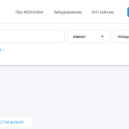
Про M2bomber
Забудовникам
АН і сайтам
кімнат
площ
м
ЕГТИ ФІЛЬТР