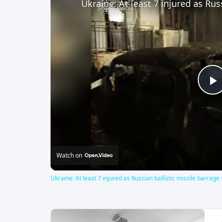
P
V
Watch on
Ukraine: At least 7 injured as Russian ballistic missile barrage 