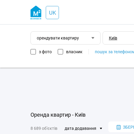
UK
орендувати квартиру
з фото
власник
пошук за телефоно
Оренда квартир - Київ
ЗБЕР
8 689 об'єктів
дата додавання