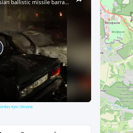
Ukraine: At least 7 injured as Russian ballistic missile barrage strikes Kyiv: Ukraine.
lay
ideo
strikes Kyiv: Ukraine.