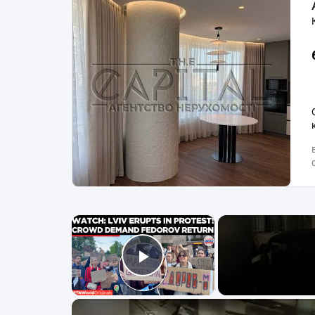
×
Play Video