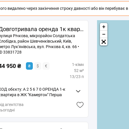
го видалено через закінчення строку давності або він перебуває в п
+
Довготривала оренда 1к квартири на вул. Річкова 4, кв. 66 • ID 33831728
−
вулиця Річкова, мікрорайон Солдатська
Слобідка, район Шевченківський, Київ,
метро Лук'янівська, вул. Річкова 4, кв. 66 •
ID 33831728
1-кімн
44 950 ₴
₴
$
€
52 м²
13/23 п
КОД обєкту: A 2 5 6 7 0 ОРЕНДА 1-к
квартира в ЖК "Камертон" Перша
Здача! вул. Річкова, 4 13-й поверх з 24
від агентства
ПЛОЩА - 52 м. кв. До Вашої уваги
сьогодні
пропонується 1-к квартира в ЖК
"Камертон". Стильна квартира
виконана за дизайн проєктом та
спроектована згідно сучасних