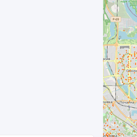
автомат, Бойлер. Металопластикові
вікна, лічильники на воду, газ, сан/вуз.
розд. Броньовані двері, тамбур на 2
квартири, домофон. Інтернет, Wifi
роутер. Поруч супермаркети Сільпо,
АТБ, ринок Дніпро. Маршрутки, автобус
- м Нивки -17 хв. Швидкісний трамвай 1,
2 - м Політех. ін-т - 15 хв., м
"Житомирська" - 10 хв. В квартирі
проживає одна власниця. Вільна - для 1
жінки. 3900 грн/міс. - включно, з
комуналкою.