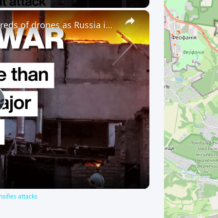
×
Ukrainian cities targeted by hundreds of drones as Russia intensifies attacks
lay
ideo
nsifies attacks