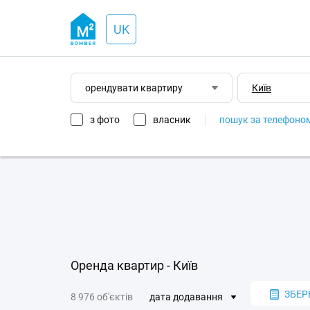
UK
орендувати квартиру
з фото
власник
пошук за телефоно
Оренда квартир - Київ
ЗБЕР
8 976 об'єктів
дата додавання