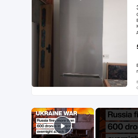
×
Play Video