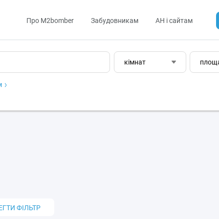
Про M2bomber
Забудовникам
АН і сайтам
кімнат
площ
м
ЕГТИ ФІЛЬТР