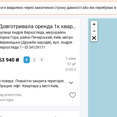
го видалено через закінчення строку давності або він перебуває в п
+
Довготривала оренда 1к квартири на вул. Андрія Верхогляда 7 • ID 34129171
−
вулиця Андрія Верхогляда, мікрорайон
Чорна Гора, район Печерський, Київ, метро
Звіринецька (Дружби народів), вул. Андрія
Верхогляда 7 • ID 34129171
1-кімн
53 940 ₴
₴
$
€
57 м²
3/30 п
3 поверх. Повністю закрита територія.
Працює ліфт. Квартира у місті Київ,
район Чорна Гора. Драгомирова, 7.
від агентства
Біля метро Звіринецька (Дружби
сьогодні
народів). Загальна площа: 57 кв. м.
Житлова площа 40 кв. м. Площа кухні
15 кв. м. З суміжним санвузлом. З
дизайнерським ремонтом. Панорамні