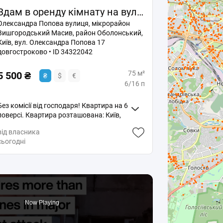
Здам в оренду кімнату на вул. Олександра Попова 17 довгостроково • ID 34322042
Олександра Попова вулиця, мікрорайон
Вишгородський Масив, район Оболонський,
Київ, вул. Олександра Попова 17
довгостроково • ID 34322042
75 м²
5 500 ₴
₴
$
€
6/16 п
Без комісії від господаря! Квартира на 6
поверсі. Квартира розташована: Київ,
Вишгородський Масив, Олександра
від власника
Попова, 17. Загальна площа квартири
сьогодні
75 кв. м. 5500 грн/місяць. Без
посередників. Фото реальні,
телефонуйте домовимося.
Now Playing