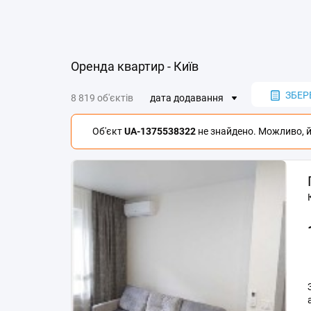
Оренда квартир - Київ
ЗБЕР
8 819 об'єктів
дата додавання
Об'єкт
UA-1375538322
не знайдено. Можливо, йо