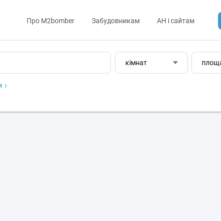
Про M2bomber
Забудовникам
АН і сайтам
кімнат
площ
м