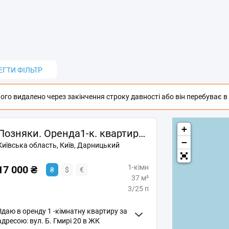
ЕГТИ ФІЛЬТР
го видалено через закінчення строку давності або він перебуває в п
+
Позняки. Оренда1-к. квартири з новим ремонтом по вул. Гмирі 20
−
Київська область, Київ, Дарницький
1-кімн
17 000 ₴
₴
$
€
37 м²
3/25 п
Здаю в оренду 1 -кімнатну квартиру за
адресою: вул. Б. Гмирі 20 в ЖК