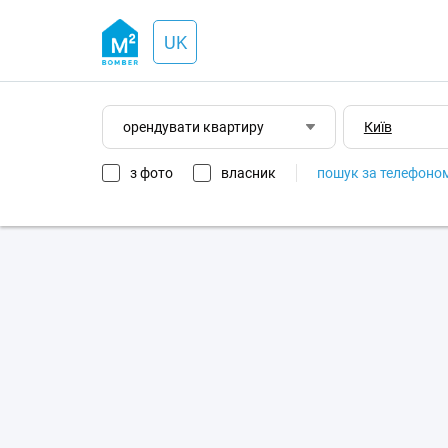
UK
орендувати квартиру
з фото
власник
пошук за телефоно