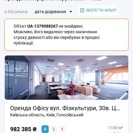
ЗБЕРЕГТИ ФІЛЬТР
дата додавання
6 325 об'єктів
Об'єкт
UA-1379088267
не знайдено.
Можливо, його видалено через закінчення
строку давності або він перебуває в процесі
публікації.
Оренда Офісу вул. Фізкультури, 30в. Центр, Київ
Київська область, Київ, Голосіївський
1100 м²
982 385 ₴
₴
$
€