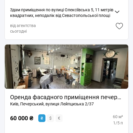
Здам приміщення по вулиці Олексіївська 5, 11 метрів
квадратних, неподалік від Севастопольської площі
Окремий вхід зі скверу Чорновий ремонт, електрика
від агентства
розведена, є мокра точка Підійде під будь-який вид
сьогодні
діяльності, ідеально - під бюті-сферу Прохідне місце,
парк-сквер, магазин розливного пива Світло - є Вода
- є Санвузол - є Витяжка - є Оренда 6 тис грн +
комуналка
Оренда фасадного приміщення печерська арсенальна
Київ, Печерський, вулиця Лейпцизька 2/37
60 м²
60 000 ₴
₴
$
€
1/5 п