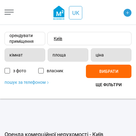
+
Open Street
+
UK
−
Wiki-карта
Супутник
Транспорт
орендувати
приміщення
кімнат
площа
ціна
з фото
власник
ВИБРАТИ
пошук за телефоном
ЩЕ ФІЛЬТРИ
Оренда комерційної нерухомості - Київ