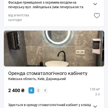
Фасадне приміщення з окремим входом на
печерську вул. лейпцизька (між печерською та
арсенальною) біля вул. цитадельна 60 метрів
від агентства
квадратних Навколо бізнес-центри, державні
сьогодні
установи та житлові будинки
Оренда стоматологічного кабінету
Київська область, Київ, Дарницький
130 м²
2 400 ₴
₴
$
€
2 п
Здається в оренду стоматологічний кабінет у клініці