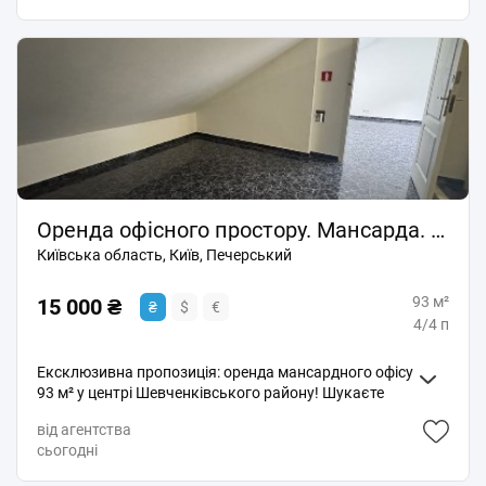
Оренда офісного простору. Мансарда. 93м2. 15,000 грн.
Київська область, Київ, Печерський
93 м²
15 000 ₴
₴
$
€
4/4 п
Ексклюзивна пропозиція: оренда мансардного офісу
93 м² у центрі Шевченківського району! Шукаєте
ідеальний простір для вашого бізнесу? Пропонуємо
від агентства
унікальне мансардне приміщення з окремим входом,
сьогодні
розташоване на 4-му поверсі сучасної офісної будівлі
за адресою: вул. Печенізька, Шевченківський район,