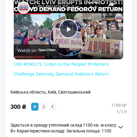
×
LVIV REVOLTS: ‘Listen to the People!’ Protesters Challenge Zelensky, Demand Fedorov's Return
Play
Watch on
Video
LVIV REVOLTS: ‘Listen to the People!’ Protesters
Challenge Zelensky, Demand Fedorov's Return
Київська область, Київ, Святошинський
1100 м²
300 ₴
₴
$
€
1/1 п
Здається в оренду утеплений склад 1100 кв. м класу
B+ Характеристики складу: Загальна площа: 1100
кв. м Стіни з сендвіч-панелей (10-12 см), дах - 20 см