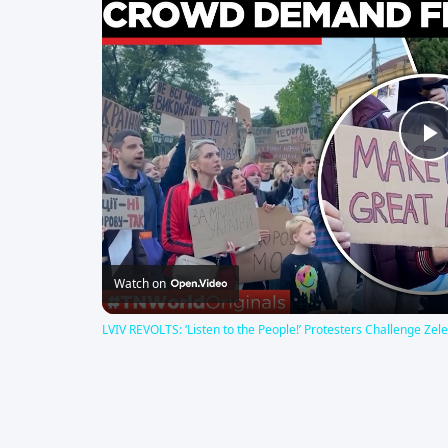
P
V
Watch on
LVIV REVOLTS: ‘Listen to the People!’ Protesters Challenge Z