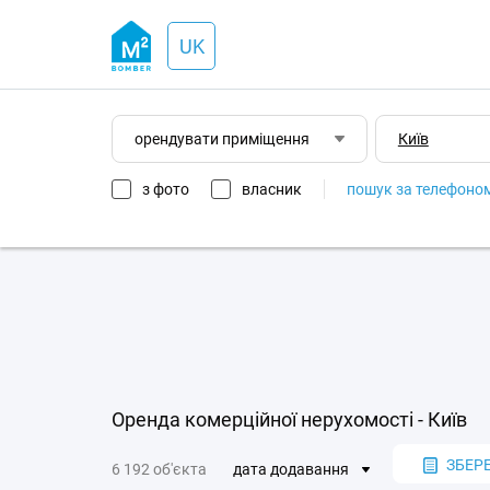
UK
орендувати приміщення
з фото
власник
пошук за телефоно
Оренда комерційної нерухомості - Київ
ЗБЕР
6 192 об'єкта
дата додавання