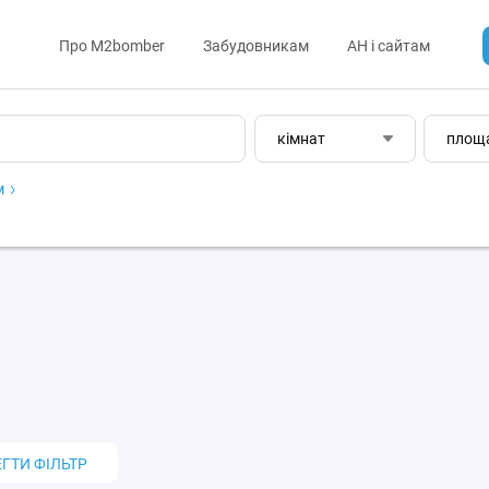
Про M2bomber
Забудовникам
АН і сайтам
кімнат
площ
м
ЕГТИ ФІЛЬТР