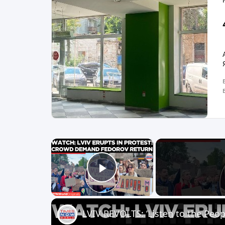
×
Play Video