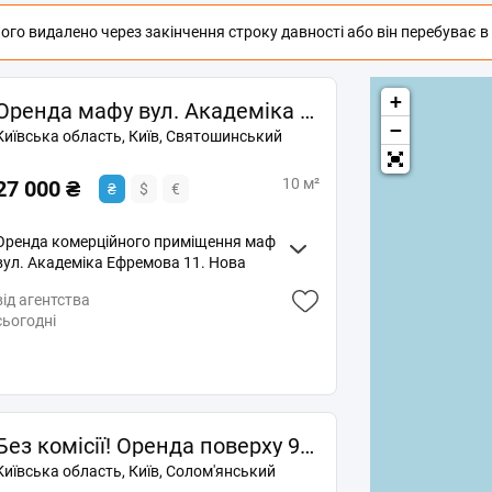
го видалено через закінчення строку давності або він перебуває в п
+
Оренда мафу вул. Академіка Ефремова 11, нова конструкція, объект через Прозоро, Без комісії
−
Київська область, Київ, Святошинський
10 м²
27 000 ₴
₴
$
€
Оренда комерційного приміщення маф
вул. Академіка Ефремова 11. Нова
конструкція. Площа: 10м² Оренда:
від агентства
27000грн Потужність світла 15кВт
сьогодні
Умови оренди: Оплата за перший і
останній місяць і. Без комісії. Від
ВЛАСНИКА. Є багато інших варіантів по
місту
Без комісії! Оренда поверху 940 м² біля метро Лівобережна. вул. Євгена Сверстюка, 23. Може бути як виробниче приміщення.
Київська область, Київ, Солом'янський