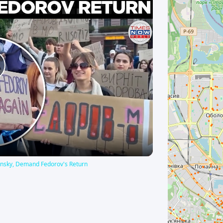
вентиляції). Облік комунікацій:
Встановлено окремі лічильники на
електроенергію та водопостачання.
Опалення: Автономне. Резервне
живлення: Передбачене обладнане
місце для встановлення дизель-
генератора (ДЕС). Логістика та
доступність: Зона розвантаження через
lay
підземний паркінг із окремим входом
для постачання та персоналу
(габаритна висота транспорту - до 2,20
м). Паркування для гостей - уздовж вул.
ideo
Ярославської та на паркінгу
супермаркету «Сільпо». Окремі
санітарні зони для відвідувачів та
персоналу. Локація та інфраструктура
Приміщення розташоване у діловому
центрі Подолу з високим пішохідним та
elensky, Demand Fedorov's Return
автомобільним трафіком. Поруч
розташовані: Великі бізнес-центри:
ASTARTA, СТОЇК, Доміно. Супермаркет
«Сільпо», спортклуб Podolskyi,
відділення банків, кафе та ресторани.
Номер оголошення на сайті компанії: